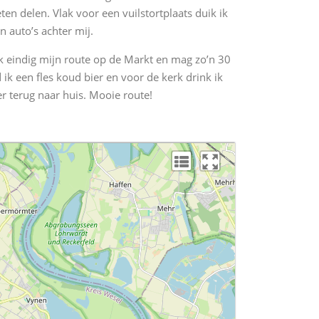
n delen. Vlak voor een vuilstortplaats duik ik
n auto’s achter mij.
 Ik eindig mijn route op de Markt en mag zo’n 30
 ik een fles koud bier en voor de kerk drink ik
er terug naar huis. Mooie route!
L
L