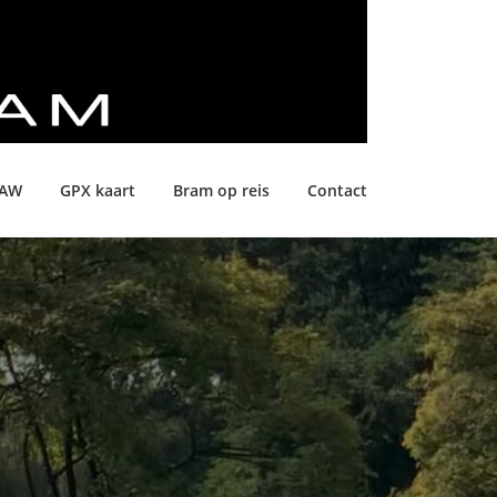
LAW
GPX kaart
Bram op reis
Contact