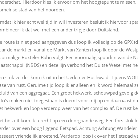
nderschat. Hierdoor kies ik ervoor om het hoogtepunt te missen, 
omeinse stad van het noorden.
mdat ik hier echt wel tijd in wil investeren besluit ik hiervoor sp
ombineer ik dat wel met een ander tripje door Duitsland.
e route is niet goed aangegeven dus loop ik volledig op de GPX (d
aar de markt en vanaf de Markt van Xanten loop ik door de Westpo
oormalige Boxteler Bahn volgt. Een voormalig spoorlijn van de 
aatschappij (NBDS) en deze lijn verbond het Duitse Wesel met he
en stuk verder kom ik uit in het Uedemer Hochwald. Tijdens WOII 
ase van rust. Geruime tijd loop ik er alleen en ik word helemaal 
eluid van een aggregaat. Een groot hekwerk, schouwpad gevolg 
oto’s maken niet toegestaan is doemt voor mij op en daarnaast dat 
et hekwerk en loop verderop weer van het complex af. De rust kee
et bos uit kom ik terecht op een doorgaande weg. Een fors stuk l
erder over een hoog liggend fietspad. Achtung Achtung Wandeler h
asseert vriendelijk groetend. Verderop loop ik over het fietspad 