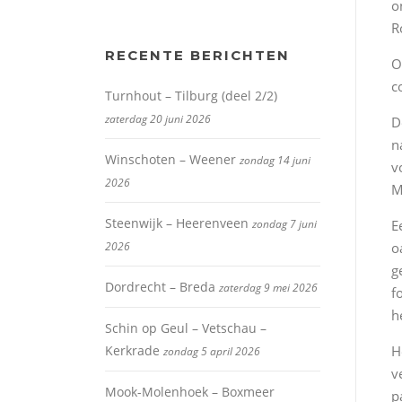
o
R
RECENTE BERICHTEN
O
c
Turnhout – Tilburg (deel 2/2)
zaterdag 20 juni 2026
D
n
Winschoten – Weener
zondag 14 juni
v
2026
M
Steenwijk – Heerenveen
zondag 7 juni
E
2026
o
g
Dordrecht – Breda
zaterdag 9 mei 2026
f
h
Schin op Geul – Vetschau –
Kerkrade
H
zondag 5 april 2026
v
Mook-Molenhoek – Boxmeer
p