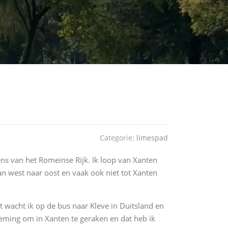
Categorie:
limespad
s van het Romeinse Rijk. Ik loop van Xanten
n west naar oost en vaak ook niet tot Xanten
ut wacht ik op de bus naar Kleve in Duitsland en
eming om in Xanten te geraken en dat heb ik