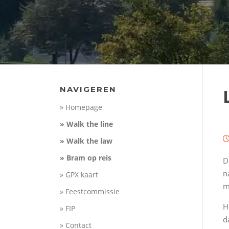
NAVIGEREN
» Homepage
» Walk the line
» Walk the law
» Bram op reis
D
n
» GPX kaart
m
» Feestcommissie
H
» FIP
d
» Contact