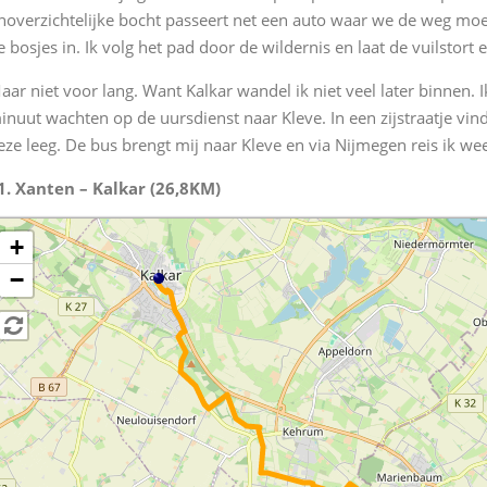
noverzichtelijke bocht passeert net een auto waar we de weg moete
e bosjes in. Ik volg het pad door de wildernis en laat de vuilstort e
aar niet voor lang. Want Kalkar wandel ik niet veel later binnen.
inuut wachten op de uursdienst naar Kleve. In een zijstraatje vind
eze leeg. De bus brengt mij naar Kleve en via Nijmegen reis ik we
1. Xanten – Kalkar (26,8KM)
+
−