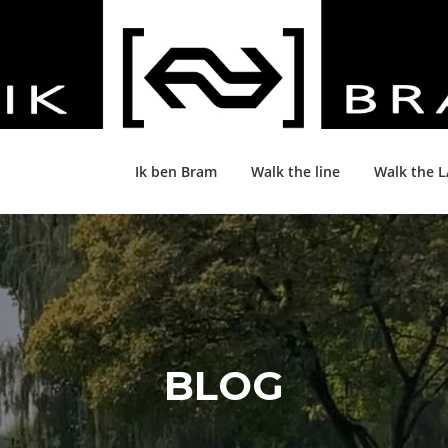
Ik ben Bram
Walk the line
Walk the 
BLOG