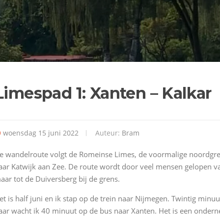
Limespad 1: Xanten – Kalkar
woensdag 15 juni 2022
Auteur:
Bram
e wandelroute volgt de Romeinse Limes, de voormalige noordgren
aar Katwijk aan Zee. De route wordt door veel mensen gelopen va
aar tot de Duiversberg bij de grens.
et is half juni en ik stap op de trein naar Nijmegen. Twintig minu
aar wacht ik 40 minuut op de bus naar Xanten. Het is een ondern