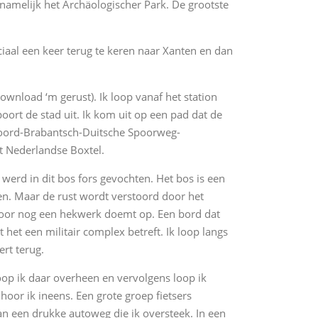
namelijk het Archäologischer Park. De grootste
eciaal een keer terug te keren naar Xanten en dan
ownload ‘m gerust). Ik loop vanaf het station
ort de stad uit. Ik kom uit op een pad dat de
Noord-Brabantsch-Duitsche Spoorweg-
t Nederlandse Boxtel.
werd in dit bos fors gevochten. Het bos is een
zen. Maar de rust wordt verstoord door het
door nog een hekwerk doemt op. Een bord dat
het een militair complex betreft. Ik loop langs
rt terug.
oop ik daar overheen en vervolgens loop ik
oor ik ineens. Een grote groep fietsers
van een drukke autoweg die ik oversteek. In een