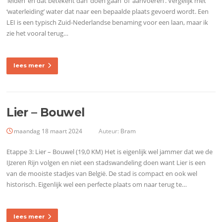
‘leiden’ en dat betekent dan ‘doen gaan’ of ‘aanvoeren’. Vergelijk met
‘waterleiding’ water dat naar een bepaalde plaats gevoerd wordt. Een
LEI is een typisch Zuid-Nederlandse benaming voor een laan, maar ik
zie het vooral terug…
lees meer
Lier – Bouwel
maandag 18 maart 2024
Auteur:
Bram
Etappe 3: Lier – Bouwel (19,0 KM) Het is eigenlijk wel jammer dat we de
IJzeren Rijn volgen en niet een stadswandeling doen want Lier is een
van de mooiste stadjes van België. De stad is compact en ook wel
historisch. Eigenlijk wel een perfecte plaats om naar terug te…
lees meer