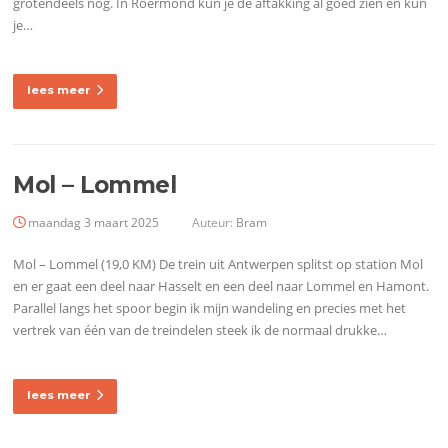
grotendeels nog. In Roermond kun je de aftakking al goed zien en kun
je…
lees meer
Mol – Lommel
maandag 3 maart 2025
Auteur:
Bram
Mol – Lommel (19,0 KM) De trein uit Antwerpen splitst op station Mol
en er gaat een deel naar Hasselt en een deel naar Lommel en Hamont.
Parallel langs het spoor begin ik mijn wandeling en precies met het
vertrek van één van de treindelen steek ik de normaal drukke…
lees meer