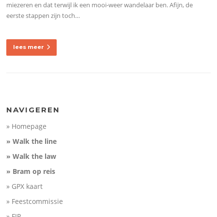
miezeren en dat terwijl ik een mooi-weer wandelaar ben. Afijn, de
eerste stappen zijn toch…
lees meer
NAVIGEREN
» Homepage
» Walk the line
» Walk the law
» Bram op reis
» GPX kaart
» Feestcommissie
» FIP