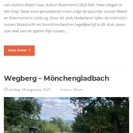
van station Weert naar station Roermond (30,8 KM) Twee vliegen in
één klap. Deze mooi gevarieerde route volgt de spoorlijn tussen Weert
en Roermond in Limburg. Door dit stuk Nederland rijden de Intercity’s
tussen Maastricht en Noord-Holland en tegelijkertijd is dit stuk spoor
ook deel van de IJzeren Rijn tussen…
lees meer
Wegberg – Mönchengladbach
zondag 24 augustus 2025
Auteur:
Bram