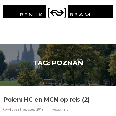
Ga
naar
de
inhoud
Menu
TAG:
POZNAŃ
Polen: HC en MCN op reis (2)
vrijdag 31 augustus 2018
Auteur:
Bram