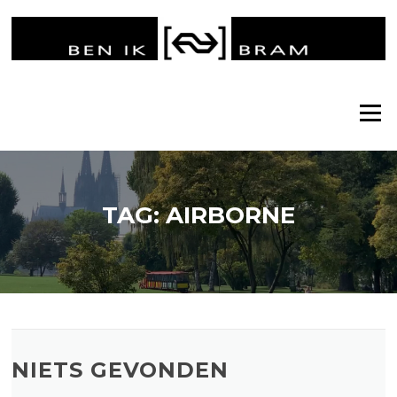
Ga
naar
de
inhoud
Menu
TAG:
AIRBORNE
NIETS GEVONDEN