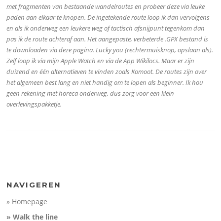
met fragmenten van bestaande wandelroutes en probeer deze via leuke
paden aan elkaar te knopen. De ingetekende route loop ik dan vervolgens
Name:
Name:
Name:
Name:
RS34: Amersfoort 
3600: Zwolle-Roos
Betuwelijn: Elst-Dor
Route: RS32 Arnhem
Distance:
Distance:
Distance:
Distance:
47,2 km
335,8 km
134 km
82,9 km
en als ik onderweg een leukere weg of tactisch afsnijpunt tegenkom dan
Minimum elevation:
Minimum elevation:
Minimum elevation:
Minimum elevation:
0 m
0 m
-3 m
7 m
100
150
100
100
Maximum elevation:
Maximum elevation:
Maximum elevation:
Maximum elevation:
58 m
110 m
13 m
44 m
pas ik de route achteraf aan. Het aangepaste, verbeterde .GPX bestand is
Elevation gain:
Elevation gain:
Elevation gain:
Elevation gain:
228 m
1018 m
389 m
312 m
Elevation (m)
Elevation (m)
Elevation (m)
Elevation (m)
Elevation loss:
Elevation loss:
Elevation loss:
Elevation loss:
236 m
1035 m
401 m
311 m
100
50
50
50
te downloaden via deze pagina. Lucky you (rechtermuisknop, opslaan als).
Duration:
Duration:
Duration:
Duration:
No data
2d 10:36'29.599
No data
No data
Zelf loop ik via mijn Apple Watch en via de App Wikilocs. Maar er zijn
50
0
0
0
duizend en één alternatieven te vinden zoals Komoot. De routes zijn over
-50
-50
-50
0
het algemeen best lang en niet handig om te lopen als beginner. Ik hou
100
30
50
20
200
60
100
40
300
geen rekening met horeca onderweg, dus zorg voor een klein
Distance (km)
Distance (km)
Distance (km)
Distance (km)
overlevingspakketje.
NAVIGEREN
» Homepage
» Walk the line