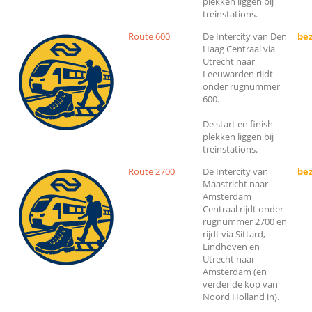
plekken liggen bij
treinstations.
Route 600
De Intercity van Den
bez
Haag Centraal via
Utrecht naar
Leeuwarden rijdt
onder rugnummer
600.
De start en finish
plekken liggen bij
treinstations.
Route 2700
De Intercity van
bez
Maastricht naar
Amsterdam
Centraal rijdt onder
rugnummer 2700 en
rijdt via Sittard,
Eindhoven en
Utrecht naar
Amsterdam (en
verder de kop van
Noord Holland in).