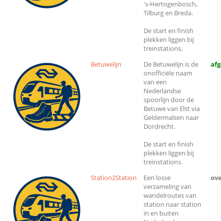
's-Hertogenbosch,
Tilburg en Breda.
De start en finish
plekken liggen bij
treinstations.
Betuwelijn
De Betuwelijn is de
af
onofficiële naam
van een
Nederlandse
spoorlijn door de
Betuwe van Elst via
Geldermalsen naar
Dordrecht.
De start en finish
plekken liggen bij
treinstations.
Station2Station
Een losse
ove
verzameling van
wandelroutes van
station naar station
in en buiten