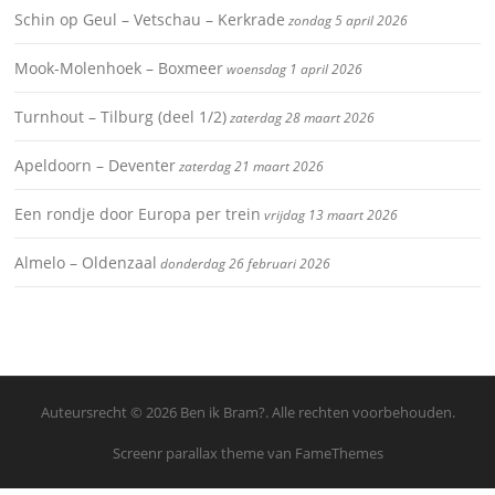
Schin op Geul – Vetschau – Kerkrade
zondag 5 april 2026
Mook-Molenhoek – Boxmeer
woensdag 1 april 2026
Turnhout – Tilburg (deel 1/2)
zaterdag 28 maart 2026
Apeldoorn – Deventer
zaterdag 21 maart 2026
Een rondje door Europa per trein
vrijdag 13 maart 2026
Almelo – Oldenzaal
donderdag 26 februari 2026
Auteursrecht © 2026 Ben ik Bram?. Alle rechten voorbehouden.
Screenr parallax theme
van FameThemes