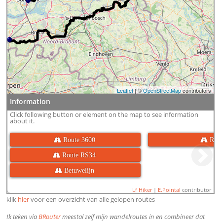
Leaflet
| ©
OpenStreetMap
contributors
Information
Click following button or element on the map to see information
about it.
 Route 3600
 RS
 Route RS34
 Betuwelijn
Lf Hiker
|
E.Pointal
contributor
klik
hier
voor een overzicht van alle gelopen routes
Ik teken via
BRouter
meestal zelf mijn wandelroutes in en combineer dat