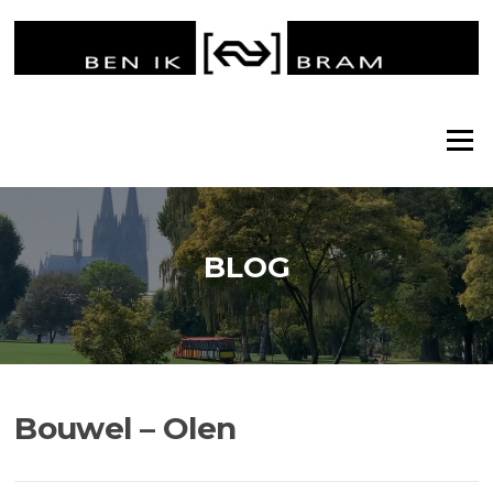
Ga
naar
de
inhoud
Menu
BLOG
Bouwel – Olen