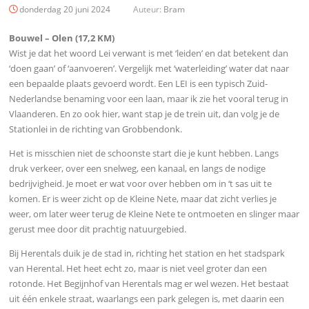
donderdag 20 juni 2024
Auteur:
Bram
Bouwel – Olen (17,2 KM)
Wist je dat het woord Lei verwant is met ‘leiden’ en dat betekent dan
‘doen gaan’ of ‘aanvoeren’. Vergelijk met ‘waterleiding’ water dat naar
een bepaalde plaats gevoerd wordt. Een LEI is een typisch Zuid-
Nederlandse benaming voor een laan, maar ik zie het vooral terug in
Vlaanderen. En zo ook hier, want stap je de trein uit, dan volg je de
Stationlei in de richting van Grobbendonk.
Het is misschien niet de schoonste start die je kunt hebben. Langs
druk verkeer, over een snelweg, een kanaal, en langs de nodige
bedrijvigheid. Je moet er wat voor over hebben om in ‘t sas uit te
komen. Er is weer zicht op de Kleine Nete, maar dat zicht verlies je
weer, om later weer terug de Kleine Nete te ontmoeten en slinger maar
gerust mee door dit prachtig natuurgebied.
Bij Herentals duik je de stad in, richting het station en het stadspark
van Herental. Het heet echt zo, maar is niet veel groter dan een
rotonde. Het Begijnhof van Herentals mag er wel wezen. Het bestaat
uit één enkele straat, waarlangs een park gelegen is, met daarin een