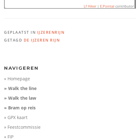
Lf Hiker
|
E.Pointal
contributor
GEPLAATST IN
IJZERENRIJN
Name:
IJzeren Rijn 03 Bou
GETAGD
DE IJZEREN RIJN
Distance:
17,1 km
Minimum elevation:
6 m
100
Maximum elevation:
23 m
Elevation gain:
75 m
Elevation (m)
Elevation loss:
65 m
50
Duration:
No data
0
NAVIGEREN
-50
» Homepage
5
10
15
Distance (km)
» Walk the line
» Walk the law
» Bram op reis
» GPX kaart
» Feestcommissie
» FIP