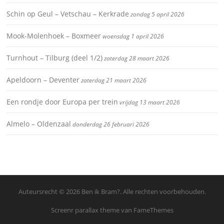
Schin op Geul – Vetschau – Kerkrade
zondag 5 april 2026
Mook-Molenhoek – Boxmeer
woensdag 1 april 2026
Turnhout – Tilburg (deel 1/2)
zaterdag 28 maart 2026
Apeldoorn – Deventer
zaterdag 21 maart 2026
Een rondje door Europa per trein
vrijdag 13 maart 2026
Almelo – Oldenzaal
donderdag 26 februari 2026
Auteursrecht © 2026 Ben ik Bram?. Alle rechten voorbehouden.
Screenr parallax theme
van FameThemes