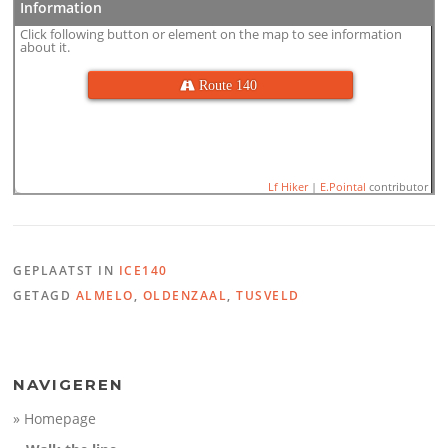
Information
Click following button or element on the map to see information
about it.
 Route 140
Lf Hiker
|
E.Pointal
contributor
GEPLAATST IN
ICE140
Name:
ICE140_08 Almelo -
GETAGD
ALMELO
,
OLDENZAAL
,
TUSVELD
Distance:
33,2 km
Minimum elevation:
10 m
100
Maximum elevation:
47 m
Elevation gain:
129 m
Elevation (m)
Elevation loss:
164 m
50
Duration:
No data
0
NAVIGEREN
-50
» Homepage
10
20
30
Distance (km)