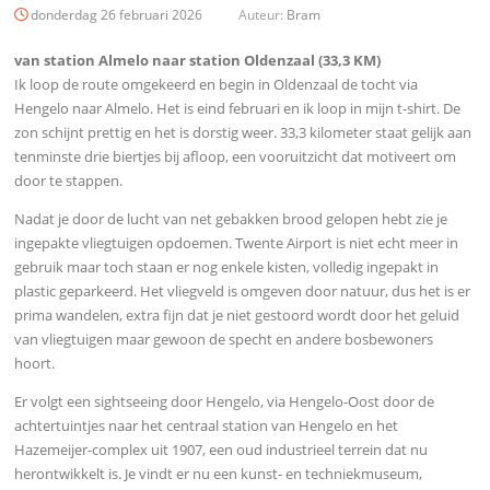
donderdag 26 februari 2026
Auteur:
Bram
van station Almelo naar station Oldenzaal (33,3 KM)
Ik loop de route omgekeerd en begin in Oldenzaal de tocht via
Hengelo naar Almelo. Het is eind februari en ik loop in mijn t-shirt. De
zon schijnt prettig en het is dorstig weer. 33,3 kilometer staat gelijk aan
tenminste drie biertjes bij afloop, een vooruitzicht dat motiveert om
door te stappen.
Nadat je door de lucht van net gebakken brood gelopen hebt zie je
ingepakte vliegtuigen opdoemen. Twente Airport is niet echt meer in
gebruik maar toch staan er nog enkele kisten, volledig ingepakt in
plastic geparkeerd. Het vliegveld is omgeven door natuur, dus het is er
prima wandelen, extra fijn dat je niet gestoord wordt door het geluid
van vliegtuigen maar gewoon de specht en andere bosbewoners
hoort.
Er volgt een sightseeing door Hengelo, via Hengelo-Oost door de
achtertuintjes naar het centraal station van Hengelo en het
Hazemeijer-complex uit 1907, een oud industrieel terrein dat nu
herontwikkelt is. Je vindt er nu een kunst- en techniekmuseum,