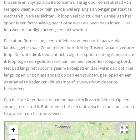
brasserie en vrijetijd activiteitencentra. Terug door een stuk stad van
Hengelo waar je voor mijn gevoel wel erg lang als voetganger staat te
wachten bij verkeerslichten. Ik loop veel tijd stuk hier. Paralel aan het
spoor is een fietssnelweg naar Borne waar we oven heen lopen. Hier
kan weer de nodige meters gemaakt worden.
Bij station Borne is nog een koffiebar voor een korte pauze. Via
landweggetjes naar Zenderen en door richting Tusveld waar ik verloren
loop. De route die ik bedacht heb volgt het spoor richting Almelo maar
ik loop tegen een gesloten hek aan met een verboden toegang bord.
Het pad langs het spoor is geen wandelpad en daar wil ik dan ook niet
langs lopen. Er zit niets anders op dan een stuk terug te lopen en een
alternatief te bedenken (dit alternatief is verwerkt in de route
hieronder).
Een half uur later dan ik berekend had kom ik aan in Almelo. Op een
zonnig terras tref ik Robert en is het een fantastisch excuus om samen
te proosten op het mooie weer.
+
−