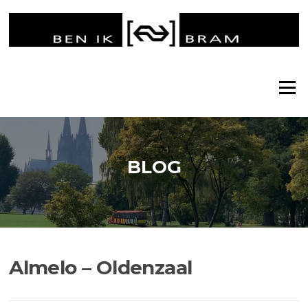
Ga
naar
de
inhoud
Menu
BLOG
Almelo – Oldenzaal