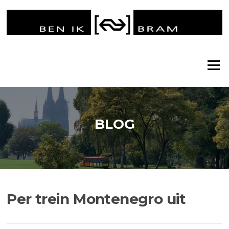
Ga
naar
de
inhoud
Menu
BLOG
Per trein Montenegro uit