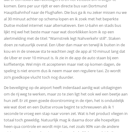
komen. Eens per uur rijdt er een directe bus van Dortmund
Hauptbahnhof naar de Flughafen. Die bus ga ik nu zeker missen nu we
al 30 minuut achter op schema lopen en ik zoek met het beperkte
Duitse mobiel internet naar alternatieven. Een U-bahn en stads bus
lijkt mij wel het beste maar naar wat doorklikken kom ik op een
alertmelding met de titel: “Warnstreik legt Nahverkehr still”. Staken
doen ze natuurlijk overal. Een Uber dan maar en terwijl ik buiten in de
kou en in de sneeuw sta te wachten zegt de app al 10 minuut lang dat
de Uber er over 10 minuut is. Ik zie in de app de auto staan bij een
koffietentje. Wel mijn rit accepteren maar niet op komen dagen, de
speling is niet enorm dus ik neem maar een reguliere taxi. Zo wordt
zo’n goedkope vlucht toch nog duurder.
De beveiliging op de airport heeft inderdaad aardig wat uitdagingen
om de rij weg te werken, maar zo te zien ligt het ook wel een beetje aan
hun zelf. Er zit geen goede doorstroming in de rijen, het is onduidelijk
wie wat doet en een Duitse vrouw begint te schreeuwen als ik 1
seconde te vroeg een stap naar voren zet. Wat is het product vliegen in
totaal toch geweldig. Natuurlijk mag ik daarna door alle hoepeltjes
heen qua controle en wordt mijn tas, net zoals 90% van de andere