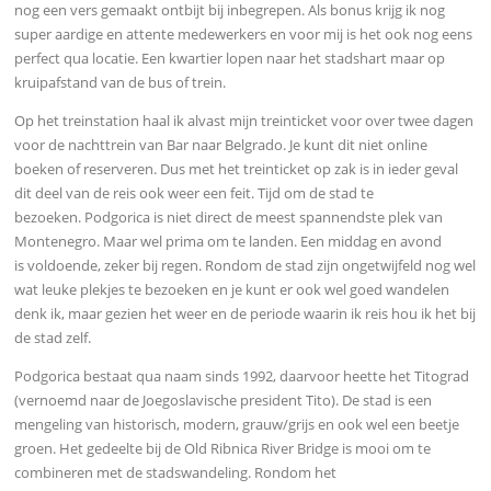
nog een vers gemaakt ontbijt bij inbegrepen. Als bonus krijg ik nog
super aardige en attente medewerkers en voor mij is het ook nog eens
perfect qua locatie. Een kwartier lopen naar het stadshart maar op
kruipafstand van de bus of trein.
Op het treinstation haal ik alvast mijn treinticket voor over twee dagen
voor de nachttrein van Bar naar Belgrado. Je kunt dit niet online
boeken of reserveren. Dus met het treinticket op zak is in ieder geval
dit deel van de reis ook weer een feit. Tijd om de stad te
bezoeken.
Podgorica is niet direct de meest spannendste plek van
Montenegro. Maar wel prima om te landen. Een middag en avond
is
voldoende, zeker bij regen. Rondom de stad zijn ongetwijfeld nog wel
wat leuke plekjes te bezoeken en je kunt er ook wel goed wandelen
denk ik, maar gezien het weer en de periode waarin ik reis hou ik het bij
de stad zelf.
Podgorica bestaat qua naam sinds 1992, daarvoor heette het Titograd
(vernoemd naar de Joegoslavische president Tito). De stad is een
mengeling van historisch, modern, grauw/grijs en ook wel een beetje
groen. Het gedeelte bij de Old Ribnica River Bridge is mooi om te
combineren met de stadswandeling. Rondom het