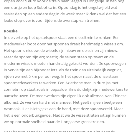
kopen voor 5 euro voor de trein naar Szeged in Hongarije. Ik heb nog
een uurtje en loop Subotica in. Op zondag is het ongetwijfeld wat
saaier dan op een andere dag in de week maar ik denk wel dat het een
leuke stop-over is voor tijdens de overstap van treinen.
Roeske
In de verte op het opstelspoor staat een dieseltrein te ronken. Een
medewerker loopt door het spoor en draait handmatig 5 wissels om.
Het spoor is nieuew, de wissels zijn nieuw en de seinen zijn nieuw.
Maar de sporen zijn erg roestig, de seinen staan op zwart en de
moderne wissels moeten handmatig gekrukt worden. De spoorwegen
in Servië zijn een bijzonder iets. Als de trein dan uiteindelijk wegrijdt,
rijden we met 5 km per uur weg. In het spoor naast de onze staan
spoormedewerkers te werken. Een Aziatische man in dure jas met
zonnebril op staat zoals in bepaalde films duidelijk zijn medewerkers te
aanschouwen. De medewerkers zijn eigenlijk ook allemaal van Chinese
afkomst. Ze werken hard met manueel. Het geeft mij een beetje een
nasmaak. Hier is iets geks aan de hand, met deze spoorwereld. Maar
het is een onderbuikgevoel. Nadat we de wisselstraten uit zijn kunnen
we op normale snelheid naar de Hongaarse grens treinen.
Daar komen eerst de Servische grenscontreurs, gevolgt door de