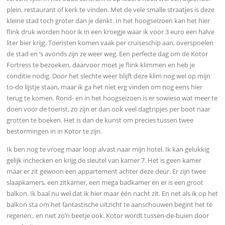
plein, restaurant of kerk te vinden. Met de vele smalle straatjes is deze
kleine stad toch groter dan je denkt. In het hoogseizoen kan het hier
flink druk worden hoor ik in een kroegje waar ik voor 3 euro een halve
liter bier krijg. Toeristen komen vaak per cruiseschip aan, overspoelen
de stad en ‘s avonds zijn ze weer weg. Een perfecte dag om de Kotor
Fortress te bezoeken, daarvoor moet je flink klimmen en heb je
conditie nodig. Door het slechte weer blijft deze klim nog wel op mijn
to-do lijstje staan, maar ik ga het niet erg vinden om nog eens hier
terug te komen. Rond- en in het hoogseizoen is er sowieso wat meer te
doen voor de toerist, zo zijn er dan ook veel dagtripjes per boot naar
grotten te boeken. Het is dan de kunst om precies tussen twee
bestormingen in in Kotor te zijn.
Ik ben nog te vroeg maar loop alvast naar mijn hotel. Ik kan gelukkig
gelijk inchecken en krijg de sleutel van kamer 7. Het is geen kamer
maar er zit gewoon een appartement achter deze deur. Er zijn twee
slaapkamers, een zitkamer, een mega badkamer en er is een groot
balkon. Ik baal nu wel dat ik hier maar één nacht zit. En net als ik op het
balkon sta om het fantastische uitzicht te aanschouwen begint het te
regenen.. en niet zo’n beetje ook. Kotor wordt tussen-de-buien door