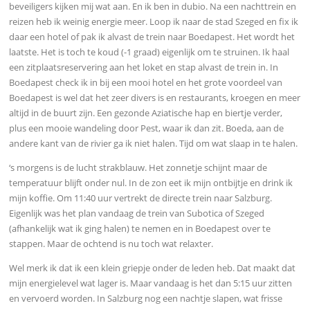
beveiligers kijken mij wat aan. En ik ben in dubio. Na een nachttrein en
reizen heb ik weinig energie meer. Loop ik naar de stad Szeged en fix ik
daar een hotel of pak ik alvast de trein naar Boedapest. Het wordt het
laatste. Het is toch te koud (-1 graad) eigenlijk om te struinen. Ik haal
een zitplaatsreservering aan het loket en stap alvast de trein in. In
Boedapest check ik in bij een mooi hotel en het grote voordeel van
Boedapest is wel dat het zeer divers is en restaurants, kroegen en meer
altijd in de buurt zijn. Een gezonde Aziatische hap en biertje verder,
plus een mooie wandeling door Pest, waar ik dan zit. Boeda, aan de
andere kant van de rivier ga ik niet halen. Tijd om wat slaap in te halen.
‘s morgens is de lucht strakblauw. Het zonnetje schijnt maar de
temperatuur blijft onder nul. In de zon eet ik mijn ontbijtje en drink ik
mijn koffie. Om 11:40 uur vertrekt de directe trein naar Salzburg.
Eigenlijk was het plan vandaag de trein van Subotica of Szeged
(afhankelijk wat ik ging halen) te nemen en in Boedapest over te
stappen. Maar de ochtend is nu toch wat relaxter.
Wel merk ik dat ik een klein griepje onder de leden heb. Dat maakt dat
mijn energielevel wat lager is. Maar vandaag is het dan 5:15 uur zitten
en vervoerd worden. In Salzburg nog een nachtje slapen, wat frisse