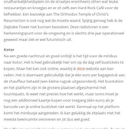
onafhankelijkheidsplein (in de straatjes eromheen) zitten wat leuke
restaurantjes en kroegjes en er zit zelfs een Hard Rock Café voor de
liefhebber. Een bezoekje aan The Orthodox Temple of Christ’s
Resurrection is ook nog wel de moeite waard. Spijtig genoeg heb ik de
Dajbabe Tower niet kunnen bezoeken. Deze radiotoren is een
herkenningspunt voor de omgeving en is slechts drie jaar operationeel
geweest maar ziet er wel futuristisch uit.
Kotor
Na een goede nachtrust en goed ontbijt is het tijd voor de minibus
naar Kotor. Het is heel gebruikelijk hier om op de dag zelf bustickets te
kopen. Maar het kan ook online, waarbij ik
deze
website aan kan
raden. Het is daarnaast gebruikelijk dat je één euro per bagagestuk aan
de chauffeur betaald (een kleine rugzak uitgezonderd). Het busstation
en het platform zijn in de grotere plaatsen afgeschermd met
tourniquets. Ik weet niet precies hoe het werkt, maar soms moet je
nog een additioneel kaartje kopen voor toegang (één euro) als je
barcode van je online busticket niet werkt. Eenmaal op het platform
komt het minibusje aangereden. I
k kan gelukkig de zitplaats met het
meeste beenruimte veroveren en zit dus wel goed.