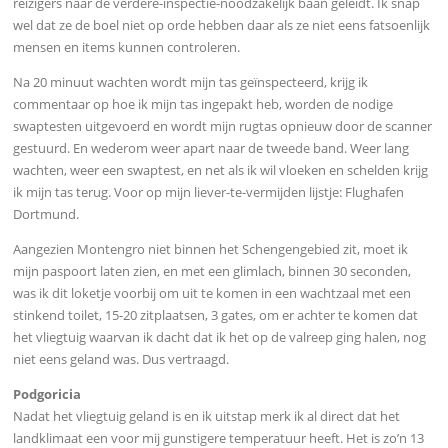
reizigers naar de verdere-inspectie-noodzakelijk baan geleidt. Ik snap
wel dat ze de boel niet op orde hebben daar als ze niet eens fatsoenlijk
mensen en items kunnen controleren.
Na 20 minuut wachten wordt mijn tas geïnspecteerd, krijg ik
commentaar op hoe ik mijn tas ingepakt heb, worden de nodige
swaptesten uitgevoerd en wordt mijn rugtas opnieuw door de scanner
gestuurd. En wederom weer apart naar de tweede band. Weer lang
wachten, weer een swaptest, en net als ik wil vloeken en schelden krijg
ik mijn tas terug. Voor op mijn liever-te-vermijden lijstje: Flughafen
Dortmund.
Aangezien Montengro niet binnen het Schengengebied zit, moet ik
mijn paspoort laten zien, en met een glimlach, binnen 30 seconden,
was ik dit loketje voorbij om uit te komen in een wachtzaal met een
stinkend toilet, 15-20 zitplaatsen, 3 gates, om er achter te komen dat
het vliegtuig waarvan ik dacht dat ik het op de valreep ging halen, nog
niet eens geland was. Dus vertraagd.
Podgoricia
Nadat het vliegtuig geland is en ik uitstap merk ik al direct dat het
landklimaat een voor mij gunstigere temperatuur heeft. Het is zo’n 13