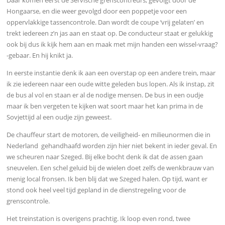
Hongaarse, en die weer gevolgd door een poppetje voor een
oppervlakkige tassencontrole. Dan wordt de coupe ‘vrij gelaten’ en
trekt iedereen z’n jas aan en staat op. De conducteur staat er gelukkig
ook bij dus ik kijk hem aan en maak met mijn handen een wissel-vraag?
-gebaar. En hij knikt ja.
In eerste instantie denk ik aan een overstap op een andere trein, maar
ik zie iedereen naar een oude witte geleden bus lopen. Als ik instap, zit
de bus al vol en staan er al de nodige mensen. De bus in een oudje
maar ik ben vergeten te kijken wat soort maar het kan prima in de
Sovjettijd al een oudje zijn geweest.
De chauffeur start de motoren, de veiligheid- en milieunormen die in
Nederland
gehandhaafd worden zijn hier niet bekent in ieder geval. En
we scheuren naar Szeged. Bij elke bocht denk ik dat de assen gaan
sneuvelen. Een schel geluid bij de wielen doet zelfs de wenkbrauw van
menig local fronsen. Ik ben blij dat we Szeged halen. Op tijd, want er
stond ook heel veel tijd gepland in de dienstregeling voor de
grenscontrole.
Het treinstation is overigens prachtig. Ik loop even rond, twee