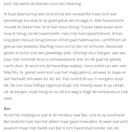
kost, hij neemt de biertjes voor zijn rekening.
Ik loop daarna nog wat rond en bij een verwachte maar toch wat
plotselinge bui duik ik op goed geluk een kroegje in. Met fantastische
muziek en lekker bier zit ik hier mooi droog. Tussen twee buien door
loop ik terug, via de supermarkt, naar mijn luxe appartement. Ik ben
nog geen minuut terug binnen of het gaat helemaal los. Lichtflitsen en
geknal van jewelste. Machtig mooi om te zien en te horen. Akoestiek
gezien is Kotor ook een geweldige plek. Omringt door bergen, aan een
baai. Het rommelt door in echokwadrant drie. En d
it gaat de gehele
nacht door. Ik word om de haverklap wakker, soms enkel van een zeer
felle flits. Ik geniet even kort van het mega gebrul, val weer in slaap en
dat herhaalt zich weer etc etc etc. Pas rond 8:30 uur ‘s morgens stopt
dit. De non-stop heftige regenval stopt, het riviertje waar ik op uitkijk,
uit de bergen, staat hoog en nu de bui weg is stijgt de temperatuur ook
weer.
Bar
Rond het middaguur pak ik de minibus naar Bar. Hoe ik op voorhand
Bar bedacht had, kan het alleen maar gaan meevallen. Ik weet niet echt
waarom maar mijn beeld van Bar is zo’n havenstad zonder ziel. Als