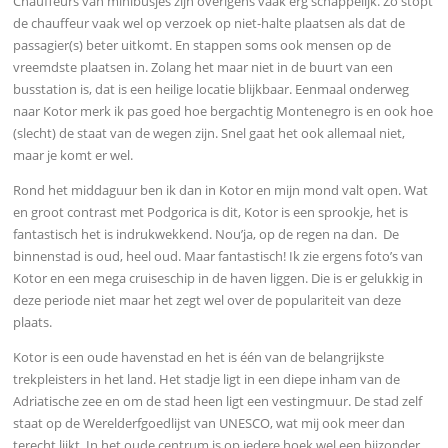
Chauffeurs van minibusjes zijn overigens vaak erg schappelijk. Zo stopt
de chauffeur vaak wel op verzoek op niet-halte plaatsen als dat de
passagier(s) beter uitkomt. En stappen soms ook mensen op de
vreemdste plaatsen in. Zolang het maar niet in de buurt van een
busstation is, dat is een heilige locatie blijkbaar. Eenmaal o
nderweg
naar Kotor merk ik pas goed hoe bergachtig Montenegro is en ook hoe
(slecht) de staat van de wegen zijn. Snel gaat het ook allemaal niet,
maar je komt er wel.
Rond het middaguur ben ik dan in Kotor en mijn mond valt open. Wat
en groot contrast met Podgorica is dit, Kotor is een sprookje, het is
fantastisch het is indrukwekkend. Nou’ja, op de regen na dan. De
binnenstad is oud, heel oud. Maar fantastisch! Ik zie ergens foto’s van
Kotor en een mega cruiseschip in de haven liggen. Die is er gelukkig in
deze periode niet maar het zegt wel over de populariteit van deze
plaats.
Kotor is een oude havenstad en het is één van de belangrijkste
trekpleisters in het land. Het stadje ligt in een diepe inham van de
Adriatische zee en om de stad heen ligt een vestingmuur. De stad zelf
staat op de Werelderfgoedlijst van UNESCO, wat mij ook meer dan
terecht lijkt. In het oude centrum is op iedere hoek wel een bijzonder