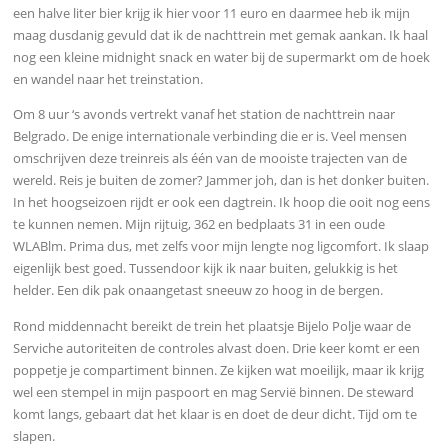
een halve liter bier krijg ik hier voor 11 euro en daarmee heb ik mijn
maag dusdanig gevuld dat ik de nachttrein met gemak aankan. Ik haal
nog een kleine midnight snack en water bij de supermarkt om de hoek
en wandel naar het treinstation.
Om 8 uur ‘s avonds vertrekt vanaf het station de nachttrein naar
Belgrado. De enige internationale verbinding die er is. Veel mensen
omschrijven deze treinreis als één van de mooiste trajecten van de
wereld. Reis je buiten de zomer? Jammer joh, dan is het donker buiten.
In het hoogseizoen rijdt er ook een dagtrein. Ik hoop die ooit nog eens
te kunnen nemen.
Mijn rijtuig, 362 en bedplaats 31 in een oude
WLABlm. Prima dus, met zelfs voor mijn lengte nog ligcomfort. Ik slaap
eigenlijk best goed. Tussendoor kijk ik naar buiten, gelukkig is het
helder. Een dik pak onaangetast sneeuw zo hoog in de bergen.
R
ond middennacht bereikt de trein het plaatsje Bijelo Polje waar de
Serviche autoriteiten de controles alvast doen. Drie keer komt er een
poppetje je compartiment binnen. Ze kijken wat moeilijk, maar ik krijg
wel een stempel in mijn paspoort en mag Servië binnen. De steward
komt langs, gebaart dat het klaar is en doet de deur dicht.
Tijd om te
slapen.