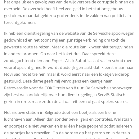
het ongeluk een gevolg was van de wijdverspreide corruptie binnen de
overheid. De overheid heeft heel veel geld in het stationsgebouw
gestoken, maar dat geld zou grotendeels in de zakken van politici zijn
terechtgekomen.
Ik heb een dienstregeling van de website van de Servische spoorwegen
gedownload en het toont mij een gunstige verbinding om toch de
gewenste route te reizen. Maar die route kan ik weer niet terug vinden
in andere bronnen. Op naar het loket dus. Daar spreekt deze
zondagochtend niemand Engels. Als ik Subotica laat vallen schud men
vooral opzichtig nee. Er wordt duidelijk gemaakt dat ik eerst maar naar
Novi Sad moet treinen maar ik word eerst naar een loketje verderop
gestuurd. Deze dame geeft mij vervolgens een kaartje naar
Petrovaradin voor de COKO trein van 8 uur. De Servische spoorwegen
zijn best wel onduidelijk over hun dienstregeling in Servië. Statisch
gezien in orde, maar zodra de actualiteit een rol gaat spelen, succes.
Het nieuwe station in Belgrado doet een beetje als een kleine
luchthaven aan. Alleen dan zonder beveiligers en controles. Wel staan
er poortjes die niet werken en is er één hekje geopend zodat iedereen
de poortjes kan omzeilen. Op de borden op het perron en in de trein