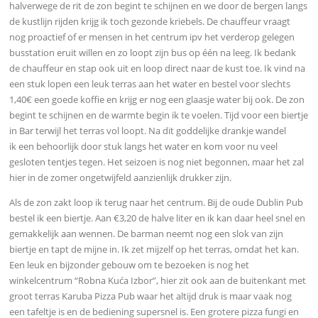
halverwege de rit de zon begint te schijnen en we door de bergen langs
de kustlijn rijden krijg ik toch gezonde kriebels.
De chauffeur vraagt
nog proactief of er mensen in het centrum ipv het verderop gelegen
busstation eruit willen en zo loopt zijn bus op één na leeg. Ik bedank
de chauffeur en stap ook uit en loop direct naar de kust toe. Ik vind na
een stuk lopen een leuk terras aan het water en bestel voor slechts
1,40€ een goede koffie en krijg er nog een glaasje water bij ook. De zon
begint te schijnen en de warmte begin ik te voelen. Tijd voor een biertje
in Bar terwijl het terras vol loopt. Na dit goddelijke drankje wandel
ik
een behoorlijk door stuk langs het water en kom voor nu veel
gesloten tentjes tegen. Het seizoen is nog niet begonnen, maar het zal
hier in de zomer ongetwijfeld aanzienlijk drukker zijn.
Als de zon zakt loop ik terug naar het centrum. Bij de oude Dublin Pub
bestel ik een biertje. Aan €3,20 de halve liter en ik kan daar heel snel en
gemakkelijk aan wennen. De barman neemt nog een slok van zijn
biertje en tapt de mijne in. Ik zet mijzelf op het terras, omdat het kan.
Een leuk en bijzonder gebouw om te bezoeken is nog het
winkelcentrum “Robna Kuća Izbor”, hier zit ook aan de buitenkant met
groot terras Karuba Pizza Pub waar het altijd druk is maar vaak nog
een tafeltje is en de bediening supersnel is. Een grotere pizza fungi en