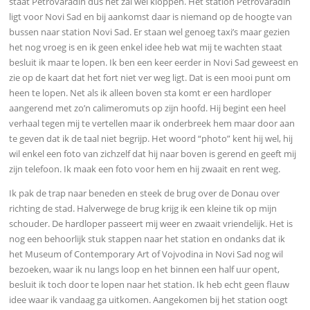
staat
Petrovaradin dus het zal wel kloppen. Het station Petrovaradin
ligt voor Novi Sad en bij aankomst daar is niemand op de hoogte van
bussen naar station Novi Sad. Er staan wel genoeg taxi’s maar gezien
het nog vroeg is en ik geen enkel idee heb wat mij te wachten staat
besluit ik maar te lopen. Ik ben een keer eerder in Novi Sad geweest en
zie op de kaart dat het fort niet ver weg ligt. Dat is een mooi punt om
heen te lopen. Net als ik alleen boven sta komt er een hardloper
aangerend met zo’n calimeromuts op zijn hoofd. Hij begint een heel
verhaal tegen mij te vertellen maar ik onderbreek hem maar door aan
te geven dat ik de taal niet begrijp. Het woord “photo” kent hij wel, hij
wil enkel een foto van zichzelf dat hij naar boven is gerend en geeft mij
zijn telefoon. Ik maak een foto voor hem en hij zwaait en rent weg.
Ik pak de trap naar beneden en steek de brug over de Donau over
richting de stad. Halverwege de brug krijg ik een kleine tik op mijn
schouder. De hardloper passeert mij weer en zwaait vriendelijk. Het is
nog een behoorlijk stuk stappen naar het station en ondanks dat ik
het Museum of Contemporary Art of Vojvodina in Novi Sad nog wil
bezoeken, waar ik nu langs loop en het binnen een half uur opent,
besluit ik toch door te lopen naar het station. Ik heb echt geen flauw
idee waar ik vandaag ga uitkomen. Aangekomen bij het station oogt