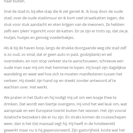
naar buiten.
Snel de stad in, bij elke stap die ik zet geniet ik. Ik loop door de oude
stad, over de oude stadsmuur en ik kom veel straatkatten tegen, die
stuk voor stuk aandacht en eten krijgen van de inwoners. Ze hebben
zelfs een ‘plein’ ingericht voor de katten. En ze zijn er trots op, dat zie je.
Hutjes, huisjes en genoeg voederbakjes.
Als ik bij de haven loop, langs de drukke doorgaande weg (de stad zelf
is zo oud, zo smal, dat er geen auto in past, godzijdank) en wil
oversteken, en non stop verkeer sta te aanschouwen, schreeuw een
oude man naar mij om met hemmee te lopen. Hij loopt zijn dagelijkse
wandeling en weet wel hoe zich te moeten
manifesteren
tussen het
verkeer. Hij steekt zijn hand op en steekt zonder antwoord af te
wachten over. Het werkt.
We praten in het Duits en hij nodigt mij uit om een kopje thee te
drinken. Dat wordt een biertje overigens. Hij vind het wel leuk om, wat
aanspraak en een Europese toerist buiten het seizoen. Het zijn vooral
Aziatische bezoekers die er nu zijn. En straks komen de cruiseschepen
weer, dan is het (te) massaal zegt hij. Hij heeft in de hotelwereld
gewerkt maar nu is hij gepensioneerd. Zijn gastvrijheid, koste wat het