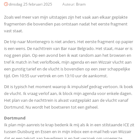
dinsdag 25 februari 2025
Auteur:
Bram
Zoals wel meer van mijn uitstapjes zijn het vaak aan elkaar geplakte
fragmenten die bovendien pas ontstaan nadat het eerste fragment
vast staat.
De trip naar Montenegro is niet anders. Het eerste fragment op papier
is een wens. De nachttrein van Bar naar Belgrado. Het staat, maar er is
nog geen plan. Op een avond ben ik wat random aan het browsen en
tref ik match in het verlofboek, mijn agenda en een Wizzair vlucht aan
een gunstig tarief en de vlucht is bovendien op een zeer schappelijke
tijd. Om 10:55 uur vertrek en om 13:10 uur de aankomst.
Dit is typisch het moment waarop ik impulsief gedrag vertoon. Ik boek
de vlucht. Ik vraag verlof aan, ik block mijn agenda voor enkele dagen.
Het plan van de nachttrein is alvast vastgeplakt aan de vlucht vanaf
Dortmund. Nu wordt het boetseren tot een geheel.
Dortmund
Ik plan mijn aanreis te krap bedenk ik mij als ik in een stilstaande ICE zit
tussen Duisburg en Essen en in mijn inbox een e-mail heb van Wizzair
dat er een tekort aan beveiligers is en het verzoek om vroeger te