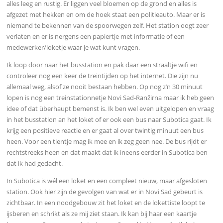
alles leeg en rustig. Er liggen veel bloemen op de grond en alles is
afgezet met hekken en om de hoek staat een politieauto.
Maar er is
niemand te bekennen van de spoorwegen zelf. Het station oogt zeer
verlaten en er is nergens een papiertje met informatie of een
medewerker/loketje waar je wat kunt vragen.
Ik loop door naar het busstation en pak daar
een straaltje wifi en
controleer nog een keer de treintijden op het internet. Die zijn nu
allemaal weg, alsof ze nooit bestaan hebben. Op nog z’n 30 minuut
lopen is nog een treinstationnetje Novi Sad-Ranžirna maar ik heb geen
idee of dat überhaupt bemenst is. Ik ben wel even uitgelopen en vraag
in het busstation an het loket of er ook een bus naar Subotica gaat. Ik
krijg een positieve reactie en er gaat al over twintig minuut een bus
heen. Voor een tientje mag ik mee en ik zeg geen nee. De bus rijdt er
rechtstreeks heen en dat maakt dat ik ineens eerder in Subotica ben
dat ik had gedacht.
In Subotica is wél een loket en een compleet nieuw, maar afgesloten
station. Ook hier zijn de gevolgen van wat er in Novi Sad gebeurt is
zichtbaar. In een noodgebouw zit het loket en de lokettiste loopt te
ijsberen en schrikt als ze mij ziet staan. Ik kan bij haar een kaartje