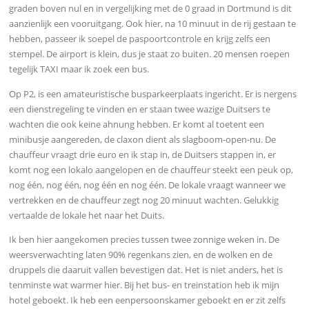
graden boven nul en in vergelijking met de 0 graad in Dortmund is dit
aanzienlijk een vooruitgang. Ook hier, na 10 minuut in de rij gestaan te
hebben, passeer ik soepel de paspoortcontrole en krijg zelfs een
stempel. De airport is klein, dus je staat zo buiten. 20 mensen roepen
tegelijk TAXI maar ik zoek een bus.
Op P2, is een amateuristische busparkeerplaats ingericht. Er is nergens
een dienstregeling te vinden en er staan twee wazige Duitsers te
wachten die ook keine ahnung hebben. Er komt al toetent een
minibusje aangereden, de claxon dient als slagboom-open-nu. De
chauffeur vraagt drie euro en ik stap in, de Duitsers stappen in, er
komt nog een lokalo aangelopen en de chauffeur steekt een peuk op,
nog één, nog één, nog één en nog één. De lokale vraagt wanneer we
vertrekken en de chauffeur zegt nog 20 minuut wachten. Gelukkig
vertaalde de lokale het naar het Duits.
Ik ben hier aangekomen
precies tussen twee zonnige weken in. De
weersverwachting laten 90% regenkans zien, en de wolken en de
druppels die daaruit vallen bevestigen dat. Het is niet anders, het is
tenminste wat warmer hier.
Bij het bus- en treinstation heb ik mijn
hotel geboekt. Ik heb een eenpersoonskamer geboekt en er zit zelfs