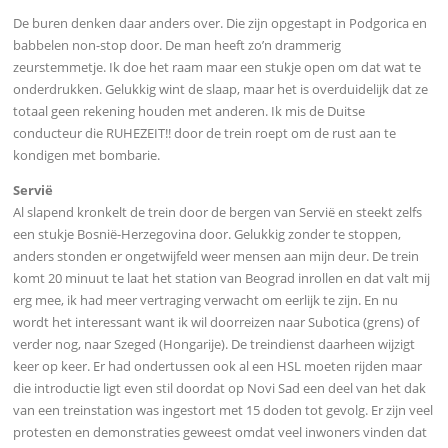
De buren denken daar anders over. Die zijn opgestapt in Podgorica en
babbelen non-stop door. De man heeft zo’n drammerig
zeurstemmetje. Ik doe het raam maar een stukje open om dat wat te
onderdrukken. Gelukkig wint de slaap, maar het is overduidelijk dat ze
totaal geen rekening houden met anderen. Ik mis de Duitse
conducteur die RUHEZEIT!! door de trein roept om de rust aan te
kondigen met bombarie.
Servië
Al slapend kronkelt de trein door de bergen van Servië en steekt zelfs
een stukje Bosnië-Herzegovina door. Gelukkig zonder te stoppen,
anders stonden er ongetwijfeld weer mensen aan mijn deur.
De trein
komt 20 minuut te laat het station van Beograd inrollen en dat valt mij
erg mee, ik had meer vertraging verwacht om eerlijk te zijn. En n
u
wordt het interessant want ik wil doorreizen naar Subotica (grens) of
verder nog, naar Szeged (Hongarije). De treindienst daarheen wijzigt
keer op keer. Er had ondertussen ook al een HSL moeten rijden maar
die introductie ligt even stil doordat op Novi Sad een deel van het dak
van een treinstation was ingestort met 15 doden tot gevolg. Er zijn veel
protesten en demonstraties geweest omdat veel inwoners vinden dat