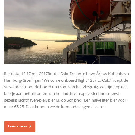
Reisdata: 12-17 mei 2017Route: Oslo-Frederikshavn-Århus-København-
Hamburg-Groningen “Welcome onboard flight 1257 to Oslo” roept de
stewardess door de boordintercom van het vliegtuig. We zijn nog een
beetje aan het bijkomen van het indrinken op Nederlands meest
gezellig luchthaven-pier, pier M, op Schiphol. Een halve liter bier voor
maar €5,25. Daar kunnen we de komende dagen alleen…
lees meer