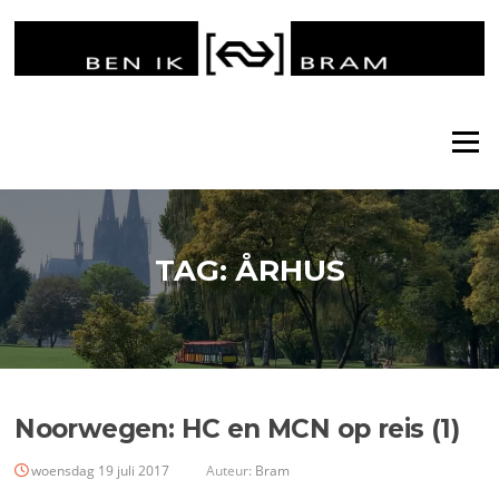
Ga
naar
de
inhoud
Menu
TAG:
ÅRHUS
Noorwegen: HC en MCN op reis (1)
woensdag 19 juli 2017
Auteur:
Bram