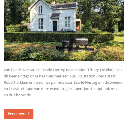
Van Baarle-Nassau en Baarle-Hertog naar station Tilburg (18,8km) Ook
dit keer eindigt onze heenreis met een bus. Op station Breda staat
Robert al klaar en reizen we per bus naar Baarle-Hertog om de tweede
en laatste etappe van deze wandeling te lopen. Joost loopt ook mee,
en dus hoort de…
lees meer