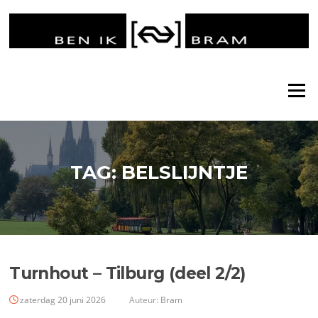
Ga
naar
de
inhoud
Menu
TAG:
BELSLIJNTJE
Turnhout – Tilburg (deel 2/2)
zaterdag 20 juni 2026
Auteur:
Bram