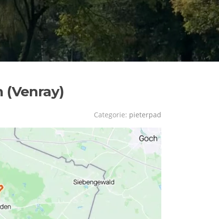
m (Venray)
Categorie:
pieterpad