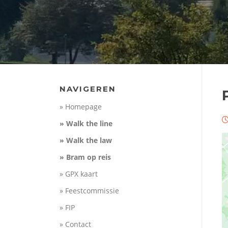
NAVIGEREN
» Homepage
» Walk the line
» Walk the law
» Bram op reis
» GPX kaart
» Feestcommissie
» FIP
» Contact