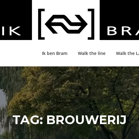
Ik ben Bram
Walk the line
Walk the 
TAG:
BROUWERIJ