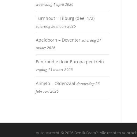
woensdag 1 april 2026
Turnhout – Tilburg (deel 1/2)
zaterdag 28 maart 2026
Apeldoorn – Deventer
zaterdag 21
maart 2026
Een rondje door Europa per trein
vrijdag 13 maart 2026
Almelo – Oldenzaal
donderdag 26
februari 2026
Auteursrecht © 2026 Ben ik Bram?. Alle rechten voorb