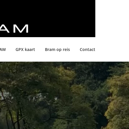
LAW
GPX kaart
Bram op reis
Contact