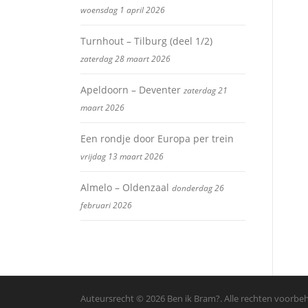
woensdag 1 april 2026
Turnhout – Tilburg (deel 1/2)
zaterdag 28 maart 2026
Apeldoorn – Deventer
zaterdag 21
maart 2026
Een rondje door Europa per trein
vrijdag 13 maart 2026
Almelo – Oldenzaal
donderdag 26
februari 2026
Auteursrecht © 2026 Ben ik Bram?. Alle rechten voorb