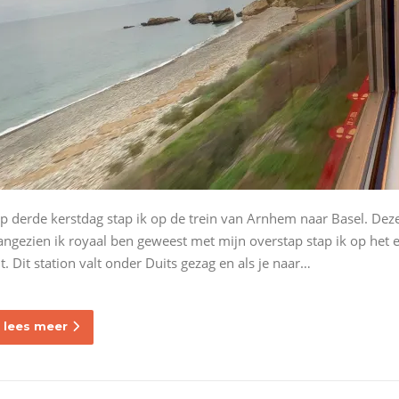
p derde kerstdag stap ik op de trein van Arnhem naar Basel. Deze r
angezien ik royaal ben geweest met mijn overstap stap ik op het e
it. Dit station valt onder Duits gezag en als je naar…
lees meer