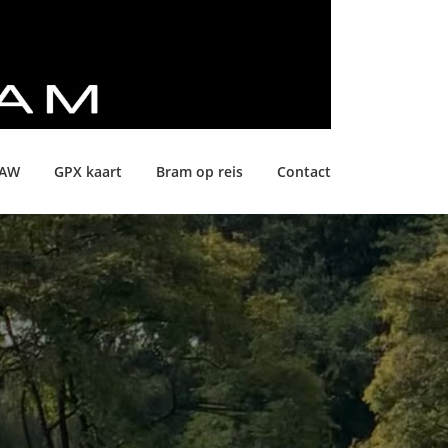
LAW
GPX kaart
Bram op reis
Contact