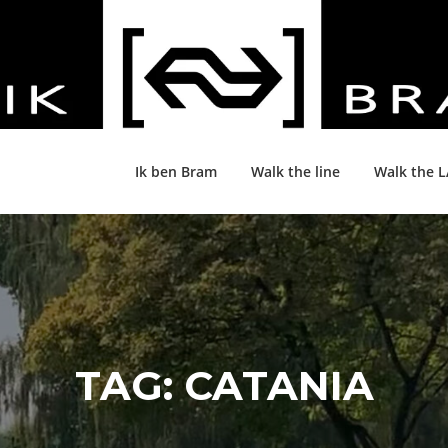
Ik ben Bram
Walk the line
Walk the 
TAG:
CATANIA