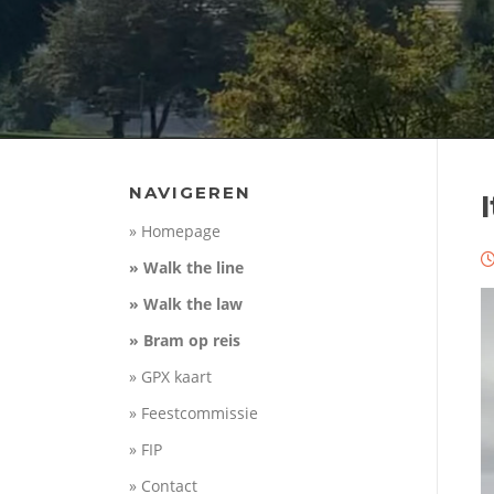
NAVIGEREN
» Homepage
» Walk the line
» Walk the law
» Bram op reis
» GPX kaart
» Feestcommissie
» FIP
» Contact