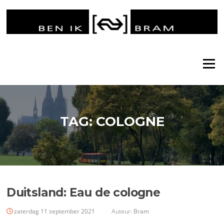
Ga
naar
de
inhoud
Menu
TAG:
COLOGNE
Duitsland: Eau de cologne
zaterdag 11 september 2021
Auteur:
Bram