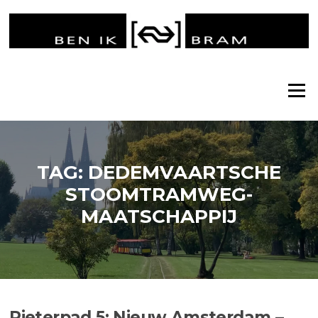
Ga
naar
de
inhoud
Menu
TAG:
DEDEMVAARTSCHE
STOOMTRAMWEG-
MAATSCHAPPIJ
Pieterpad 5: Nieuw Amsterdam –