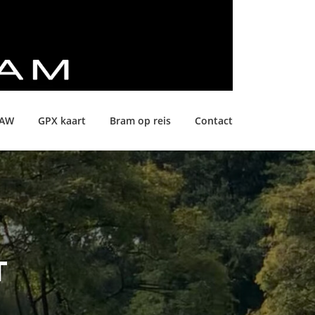
LAW
GPX kaart
Bram op reis
Contact
T