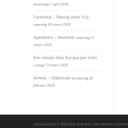
woensdag 1 april 2026
Turnhout – Tilburg (deel 1/2)
zaterdag 28 maart 2026
Apeldoorn – Deventer
zaterdag 21
maart 2026
Een rondje door Europa per trein
vrijdag 13 maart 2026
Almelo – Oldenzaal
donderdag 26
februari 2026
Auteursrecht © 2026 Ben ik Bram?. Alle rechten voorb