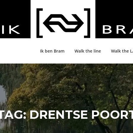
Ik ben Bram
Walk the line
Walk the 
TAG:
DRENTSE POOR