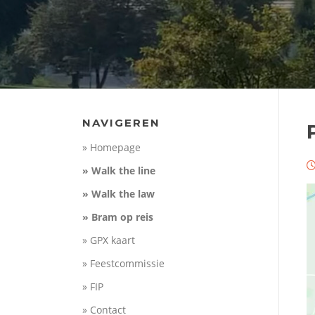
NAVIGEREN
» Homepage
» Walk the line
» Walk the law
» Bram op reis
» GPX kaart
» Feestcommissie
» FIP
» Contact