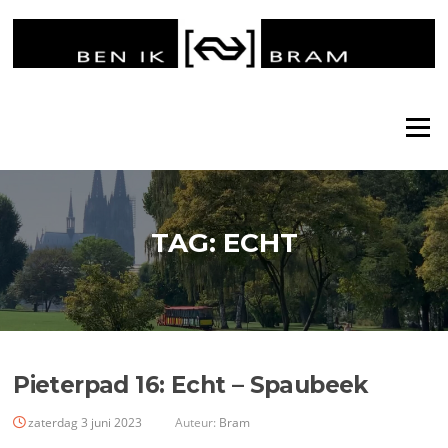
Ga
naar
de
inhoud
Menu
TAG:
ECHT
Pieterpad 16: Echt – Spaubeek
zaterdag 3 juni 2023
Auteur:
Bram