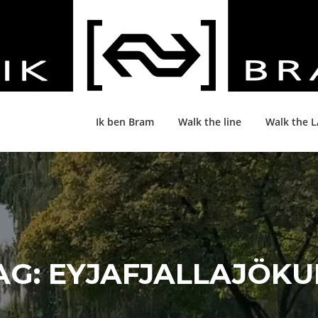
Ik ben Bram
Walk the line
Walk the 
AG:
EYJAFJALLAJÖKU