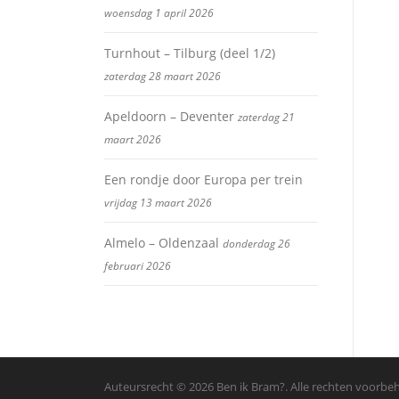
woensdag 1 april 2026
Turnhout – Tilburg (deel 1/2)
zaterdag 28 maart 2026
Apeldoorn – Deventer
zaterdag 21
maart 2026
Een rondje door Europa per trein
vrijdag 13 maart 2026
Almelo – Oldenzaal
donderdag 26
februari 2026
Auteursrecht © 2026 Ben ik Bram?. Alle rechten voorb