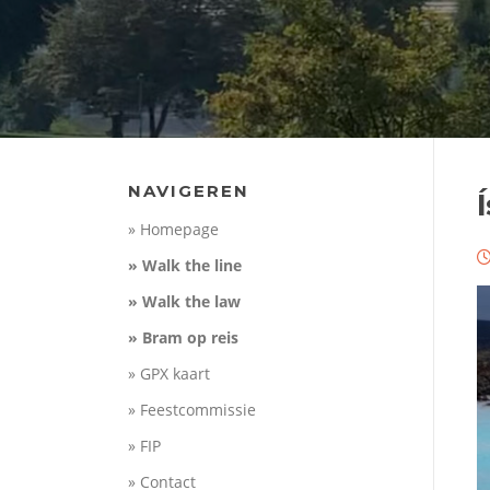
NAVIGEREN
Í
» Homepage
» Walk the line
» Walk the law
» Bram op reis
» GPX kaart
» Feestcommissie
» FIP
» Contact