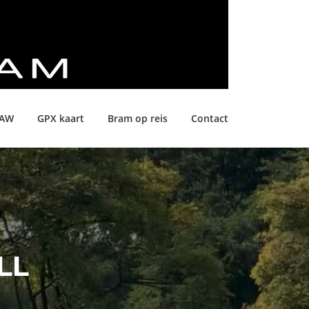
LAW
GPX kaart
Bram op reis
Contact
LL