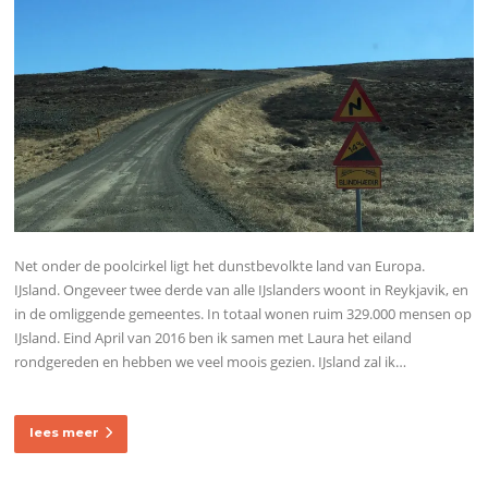
Net onder de poolcirkel ligt het dunstbevolkte land van Europa.
IJsland. Ongeveer twee derde van alle IJslanders woont in Reykjavik, en
in de omliggende gemeentes. In totaal wonen ruim 329.000 mensen op
IJsland. Eind April van 2016 ben ik samen met Laura het eiland
rondgereden en hebben we veel moois gezien. IJsland zal ik…
lees meer