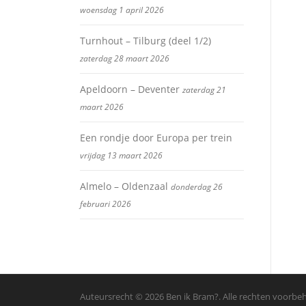
woensdag 1 april 2026
Turnhout – Tilburg (deel 1/2)
zaterdag 28 maart 2026
Apeldoorn – Deventer
zaterdag 21
maart 2026
Een rondje door Europa per trein
vrijdag 13 maart 2026
Almelo – Oldenzaal
donderdag 26
februari 2026
Auteursrecht © 2026 Ben ik Bram?. Alle rechten voorb