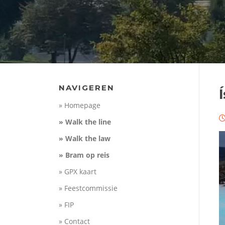
NAVIGEREN
Í
» Homepage
» Walk the line
» Walk the law
» Bram op reis
» GPX kaart
» Feestcommissie
» FIP
» Contact