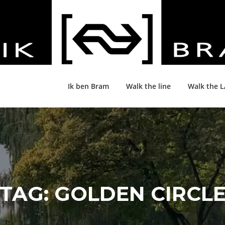
Ik ben Bram
Walk the line
Walk the 
TAG:
GOLDEN CIRCL