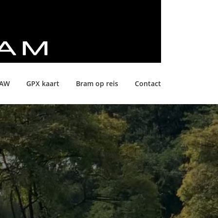
LAW
GPX kaart
Bram op reis
Contact
E