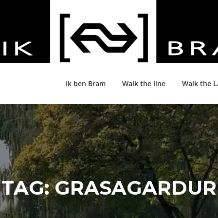
Ik ben Bram
Walk the line
Walk the 
TAG:
GRASAGARDUR