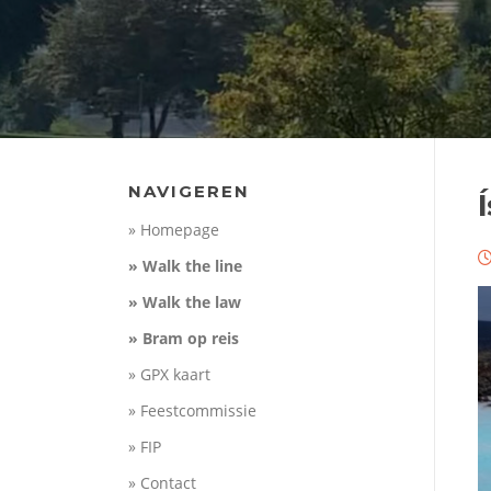
NAVIGEREN
Í
» Homepage
» Walk the line
» Walk the law
» Bram op reis
» GPX kaart
» Feestcommissie
» FIP
» Contact