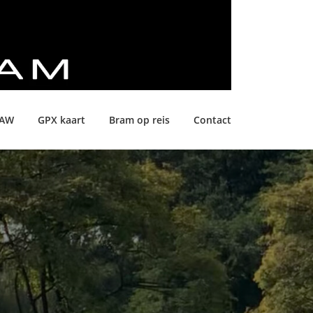
LAW
GPX kaart
Bram op reis
Contact