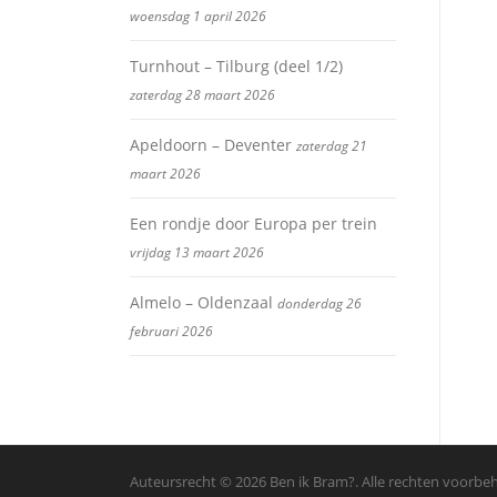
woensdag 1 april 2026
Turnhout – Tilburg (deel 1/2)
zaterdag 28 maart 2026
Apeldoorn – Deventer
zaterdag 21
maart 2026
Een rondje door Europa per trein
vrijdag 13 maart 2026
Almelo – Oldenzaal
donderdag 26
februari 2026
Auteursrecht © 2026 Ben ik Bram?. Alle rechten voorb