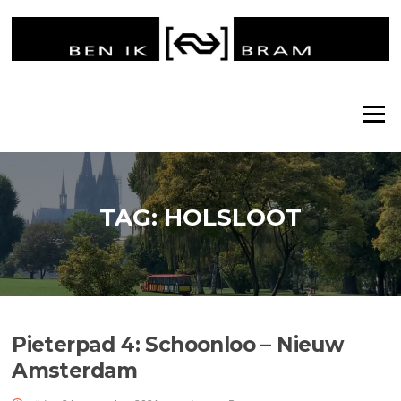
Ga
naar
de
inhoud
Menu
TAG:
HOLSLOOT
Pieterpad 4: Schoonloo – Nieuw
Amsterdam