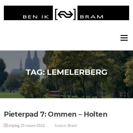
Ga
naar
de
inhoud
Menu
TAG:
LEMELERBERG
Pieterpad 7: Ommen – Holten
vrijdag 25 maart 2022
Auteur:
Bram