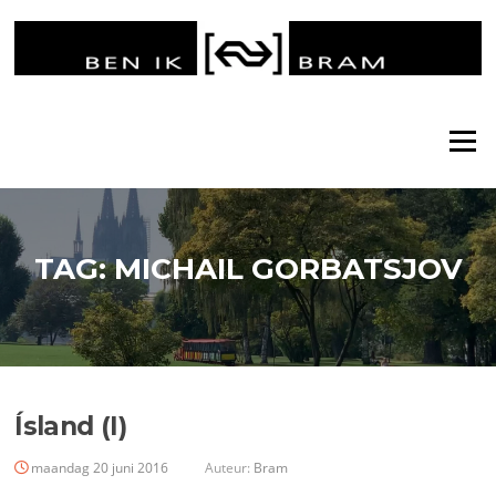
Ga
naar
de
inhoud
Menu
TAG:
MICHAIL GORBATSJOV
Ísland (I)
maandag 20 juni 2016
Auteur:
Bram