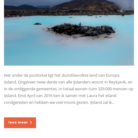
Net onder de poolcirkel ligt het dunstbevolkte land van Europa.
IJsland. Ongeveer twee derde van alle IJslanders woont in Reykjavik, en
in de omliggende gemeentes. In totaal wonen ruim 329.000 mensen op
IJsland. Eind April van 2016 ben ik samen met Laura het eiland
rondgereden en hebben we veel moois gezien. IJsland zal ik…
lees meer