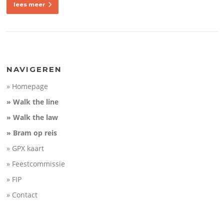
lees meer
NAVIGEREN
» Homepage
» Walk the line
» Walk the law
» Bram op reis
» GPX kaart
» Feestcommissie
» FIP
» Contact