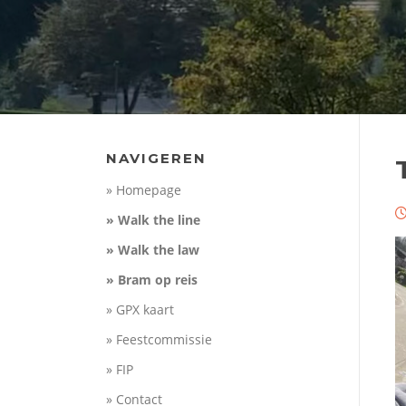
NAVIGEREN
» Homepage
» Walk the line
» Walk the law
» Bram op reis
» GPX kaart
» Feestcommissie
» FIP
» Contact