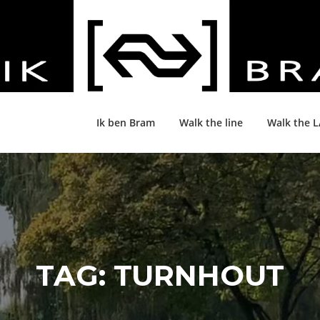
Ik ben Bram
Walk the line
Walk the 
TAG:
TURNHOUT