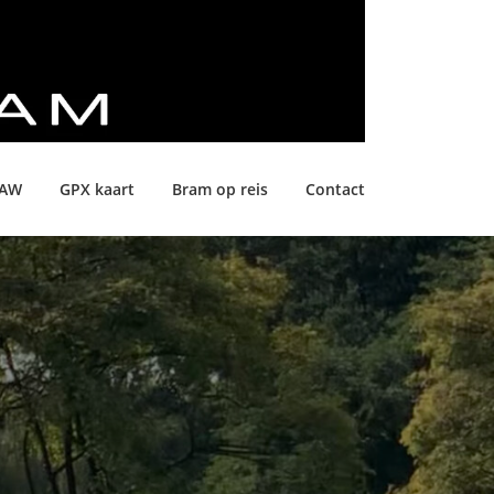
LAW
GPX kaart
Bram op reis
Contact