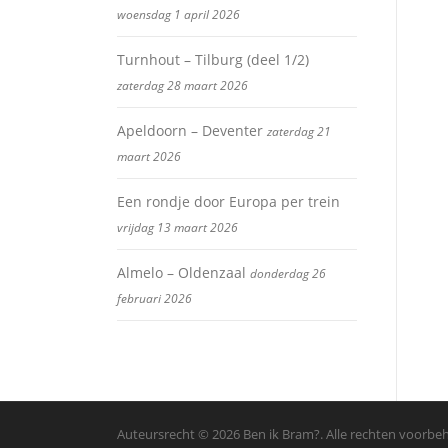
woensdag 1 april 2026
Turnhout – Tilburg (deel 1/2)
zaterdag 28 maart 2026
Apeldoorn – Deventer
zaterdag 21
maart 2026
Een rondje door Europa per trein
vrijdag 13 maart 2026
Almelo – Oldenzaal
donderdag 26
februari 2026
Auteursrecht © 2026 Ben ik Bram?. Alle rechten voorb