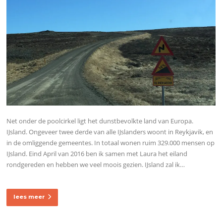
Net onder de poolcirkel ligt het dunstbevolkte land van Europa.
IJsland. Ongeveer twee derde van alle IJslanders woont in Reykjavik, en
in de omliggende gemeentes. In totaal wonen ruim 329.000 mensen op
IJsland. Eind April van 2016 ben ik samen met Laura het eiland
rondgereden en hebben we veel moois gezien. IJsland zal ik…
lees meer