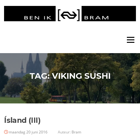
Ga
naar
de
inhoud
Menu
TAG:
VIKING SUSHI
Ísland (III)
maandag 20 juni 2016
Auteur:
Bram