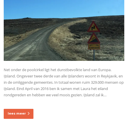
Net onder de poolcirkel ligt het dunstbevolkte land van Europa.
IJsland. Ongeveer twee derde van alle IJslanders woont in Reykjavik, en
in de omliggende gemeentes. In totaal wonen ruim 329.000 mensen op
IJsland. Eind April van 2016 ben ik samen met Laura het eiland
rondgereden en hebben we veel moois gezien. IJsland zal ik…
lees meer