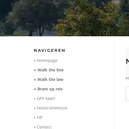
NAVIGEREN
» Homepage
» Walk the line
H
» Walk the law
» Bram op reis
Z
n
» GPX kaart
» Feestcommissie
» FIP
» Contact