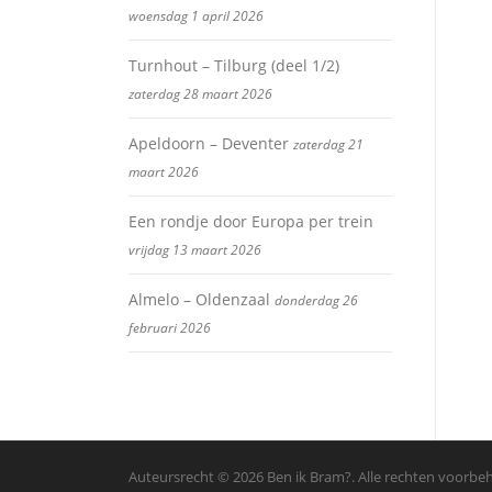
woensdag 1 april 2026
Turnhout – Tilburg (deel 1/2)
zaterdag 28 maart 2026
Apeldoorn – Deventer
zaterdag 21
maart 2026
Een rondje door Europa per trein
vrijdag 13 maart 2026
Almelo – Oldenzaal
donderdag 26
februari 2026
Auteursrecht © 2026 Ben ik Bram?. Alle rechten voorb