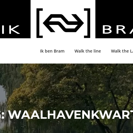
Ik ben Bram
Walk the line
Walk the 
:
WAALHAVENKWART