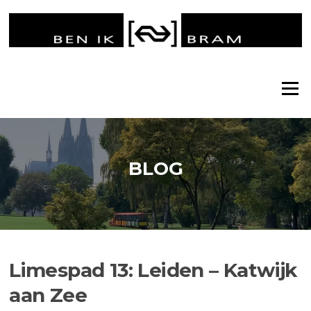
Ga
naar
de
inhoud
Menu
BLOG
Limespad 13: Leiden – Katwijk
aan Zee