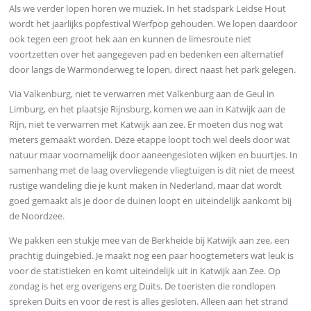
Als we verder lopen horen we muziek. In het stadspark Leidse Hout
wordt het jaarlijks popfestival Werfpop gehouden. We lopen daardoor
ook tegen een groot hek aan en kunnen de limesroute niet
voortzetten over het aangegeven pad en bedenken een alternatief
door langs de Warmonderweg te lopen, direct naast het park gelegen.
Via Valkenburg, niet te verwarren met Valkenburg aan de Geul in
Limburg, en het plaatsje Rijnsburg, komen we aan in Katwijk aan de
Rijn, niet te verwarren met Katwijk aan zee. Er moeten dus nog wat
meters gemaakt worden. Deze etappe loopt toch wel deels door wat
natuur maar voornamelijk door aaneengesloten wijken en buurtjes. In
samenhang met de laag overvliegende vliegtuigen is dit niet de meest
rustige wandeling die je kunt maken in Nederland, maar dat wordt
goed gemaakt als je door de duinen loopt en uiteindelijk aankomt bij
de Noordzee.
We pakken een stukje mee van de Berkheide bij Katwijk aan zee, een
prachtig duingebied. Je maakt nog een paar hoogtemeters wat leuk is
voor de statistieken en komt uiteindelijk uit in Katwijk aan Zee. Op
zondag is het erg overigens erg Duits. De toeristen die rondlopen
spreken Duits en voor de rest is alles gesloten. Alleen aan het strand