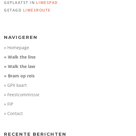
Maximum elevation:
16 m
GEPLAATST IN
LIMESPAD
Elevation (m)
Elevation gain:
76 m
50
Elevation loss:
86 m
GETAGD
LIMESROUTE
Duration:
No data
0
-50
5
10
15
Distance (km)
NAVIGEREN
» Homepage
» Walk the line
» Walk the law
» Bram op reis
» GPX kaart
» Feestcommissie
» FIP
» Contact
RECENTE BERICHTEN