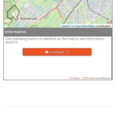
Leaflet
| ©
OpenStreetMap
contributors
Information
Click following button or element on the map to see information
about it.
 Limespad 13
Lf Hiker
|
E.Pointal
contributor
Name:
13_LAW16 Leiden Ce
(18,4km)
Distance:
18,4 km
100
Minimum elevation:
-2 m