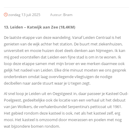
zondag 13 juli 2025
Auteur:
Bram
13. Leiden – Katwijk aan Zee (18,4KM)
De laatste etappe van deze wandeling. Vanaf Leiden Centraal is het
genieten van de wijk achter het station. De buurt met ziekenhuizen,
universiteit en mooie huizen doet deels denken aan Nijmegen. Ik kan
mij goed voorstellen dat Leiden een fijne stad is om in te wonen. Ik
loop deze etappe samen met mijn broer en we merken daarmee ook
gelijk het nadeel van Leiden. Elke drie minuut moeten we ons gesprek
onderbreken omdat laag overvliegende vliegtuigen de nodige
decibellen naar aarde stuurt waar je U tegen zegt.
Al snel loop je Leiden uit en Oegstgeest in, daar passeer je Kasteel Oud-
Poelgeest, gedeeltelijke ook de locatie van een verhaal uit het debuut
van Jan Wolkers, de verhalenbundel Serpentina’s petticoat uit 1961.
Het gebied rondom deze kasteel is ook, net als het kasteel zelf, erg
mooi. Het kasteel is omzoomd door moerassen en poelen met nog
wat bijzondere bomen rondom.