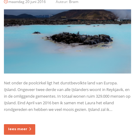
maandag 20 juni 2016
Auteur:
Bram
Net onder de poolcirkel ligt het dunstbevolkte land van Europa.
IJsland. Ongeveer twee derde van alle IJslanders woont in Reykjavik, en
in de omliggende gemeentes. In totaal wonen ruim 329.000 mensen op
IJsland. Eind April van 2016 ben ik samen met Laura het eiland
rondgereden en hebben we veel moois gezien. IJsland zal ik…
lees meer