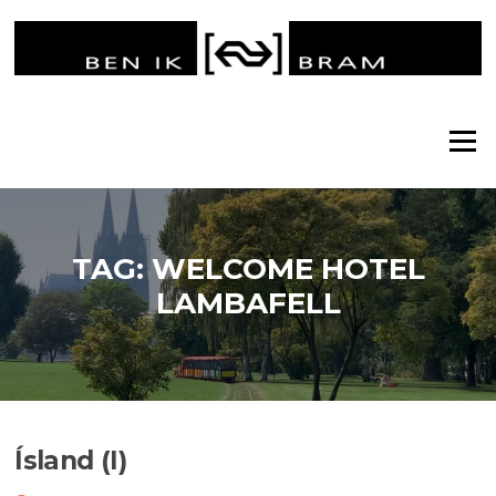
Ga
naar
de
inhoud
Menu
TAG:
WELCOME HOTEL
LAMBAFELL
Ísland (I)