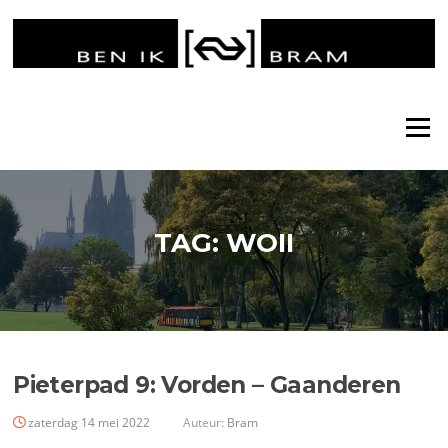
Ga
naar
de
inhoud
Menu
TAG:
WOII
Pieterpad 9: Vorden – Gaanderen
zaterdag 14 mei 2022
Auteur:
Bram