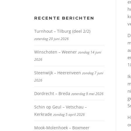
e
h
k
RECENTE BERICHTEN
v
Turnhout – Tilburg (deel 2/2)
D
zaterdag 20 juni 2026
m
a
Winschoten – Weener
zondag 14 juni
e
2026
1
Steenwijk – Heerenveen
zondag 7 juni
I
2026
m
n
Dordrecht – Breda
zaterdag 9 mei 2026
g
S
Schin op Geul – Vetschau –
Kerkrade
zondag 5 april 2026
H
o
Mook-Molenhoek – Boxmeer