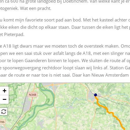
en ca 600 ha grote landgoed bij Doetinchem. Van welke kant je er 
otogeniek. Wat een pracht.
u komt mijn favoriete soort pad aan bod. Met het kasteel achter
ikke eiken die dicht op elkaar staan. Daar tussen de eiken ligt he
et Pieterpad.
e A18 ligt dwars maar we moeten toch de oversteek maken. Omdat
open we een saai stuk over asfalt langs de A18, met een slinger n
oor te lopen Gaanderen binnen te lopen. We sluiten de route af o
e spoorwegovergang rechtdoor loopt slaan wij links af. Station G
aar de route er naar toe is niet saai. Daar kan Nieuw Amsterdam 
+
−