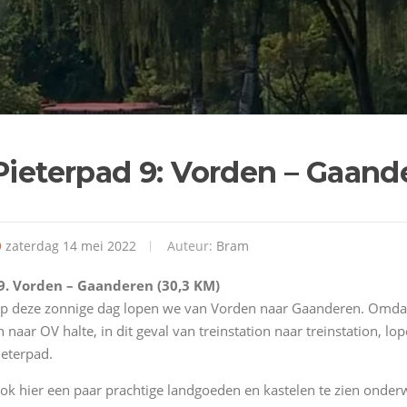
Pieterpad 9: Vorden – Gaand
zaterdag 14 mei 2022
Auteur:
Bram
9. Vorden – Gaanderen (30,3 KM)
p deze zonnige dag lopen we van Vorden naar Gaanderen. Omdat
n naar OV halte, in dit geval van treinstation naar treinstation, l
ieterpad.
ok hier een paar prachtige landgoeden en kastelen te zien onde