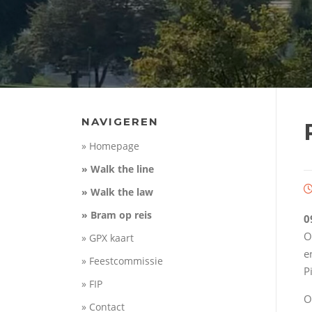
NAVIGEREN
» Homepage
» Walk the line
» Walk the law
» Bram op reis
0
O
» GPX kaart
e
» Feestcommissie
P
» FIP
O
» Contact