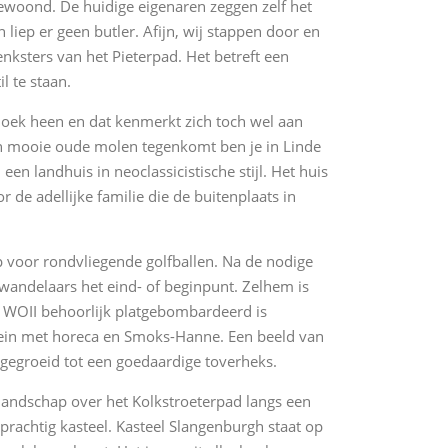
bewoond. De huidige eigenaren zeggen zelf het
 liep er geen butler. Afijn, wij stappen door en
ksters van het Pieterpad. Het betreft een
 te staan.
hoek heen en dat kenmerkt zich toch wel aan
n mooie oude molen tegenkomt ben je in Linde
en landhuis in neoclassicistische stijl. Het huis
e adellijke familie die de buitenplaats in
p voor rondvliegende golfballen. Na de nodige
andelaars het eind- of beginpunt. Zelhem is
n WOII behoorlijk platgebombardeerd is
lein met horeca en Smoks-Hanne. Een beeld van
tgegroeid tot een goedaardige toverheks.
landschap over het Kolkstroeterpad langs een
achtig kasteel. Kasteel Slangenburgh staat op