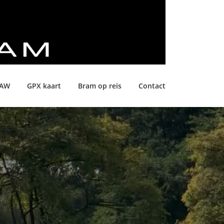
LAW
GPX kaart
Bram op reis
Contact