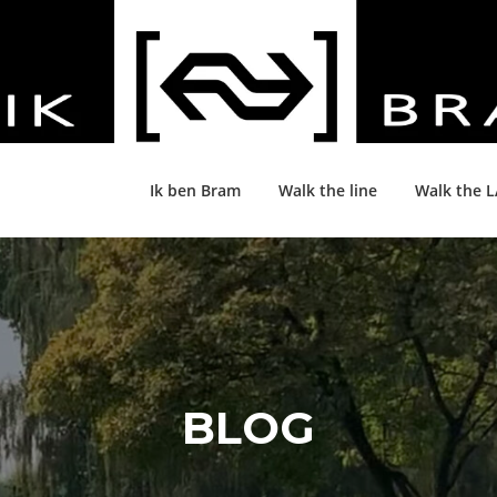
Ik ben Bram
Walk the line
Walk the 
BLOG