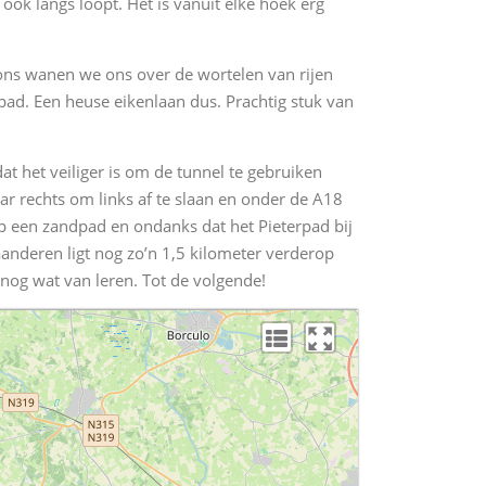
ook langs loopt. Het is vanuit elke hoek erg
 ons wanen we ons over de wortelen van rijen
t pad. Een heuse eikenlaan dus. Prachtig stuk van
 het veiliger is om de tunnel te gebruiken
aar rechts om links af te slaan en onder de A18
p een zandpad en ondanks dat het Pieterpad bij
aanderen ligt nog zo’n 1,5 kilometer verderop
nog wat van leren. Tot de volgende!
L
P