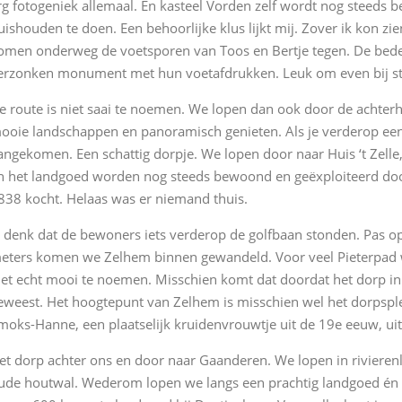
rg fotogeniek allemaal. En kasteel Vorden zelf wordt nog steeds 
uishouden te doen. Een behoorlijke klus lijkt mij. Zover ik kon zien
omen onderweg de voetsporen van Toos en Bertje tegen. De beden
erzonken monument met hun voetafdrukken. Leuk om even bij stil
e route is niet saai te noemen. We lopen dan ook door de achter
ooie landschappen en panoramisch genieten. Als je verderop ee
angekomen. Een schattig dorpje. We lopen door naar Huis ‘t Zelle, e
n het landgoed worden nog steeds bewoond en geëxploiteerd door d
838 kocht. Helaas was er niemand thuis.
k denk dat de bewoners iets verderop de golfbaan stonden. Pas o
eters komen we Zelhem binnen gewandeld. Voor veel Pieterpad w
iet echt mooi te noemen. Misschien komt dat doordat het dorp i
eweest. Het hoogtepunt van Zelhem is misschien wel het dorpsp
moks-Hanne, een plaatselijk kruidenvrouwtje uit de 19e eeuw, ui
et dorp achter ons en door naar Gaanderen. We lopen in rivieren
ude houtwal. Wederom lopen we langs een prachtig landgoed én pr