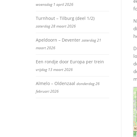
e
woensdag 1 april 2026
f
Turnhout – Tilburg (deel 1/2)
N
zaterdag 28 maart 2026
d
h
Apeldoorn – Deventer
zaterdag 21
maart 2026
D
l
Een rondje door Europa per trein
d
vrijdag 13 maart 2026
d
m
Almelo – Oldenzaal
donderdag 26
februari 2026