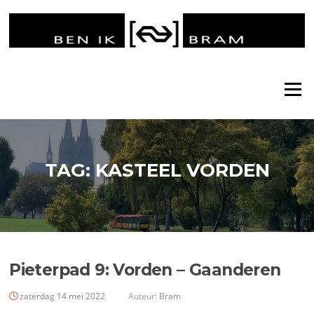
Ga
naar
de
inhoud
Menu
TAG:
KASTEEL VORDEN
Pieterpad 9: Vorden – Gaanderen
zaterdag 14 mei 2022
Auteur:
Bram