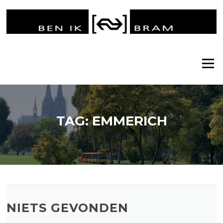
Ga
naar
de
inhoud
Menu
TAG:
EMMERICH
NIETS GEVONDEN