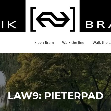
Ik ben Bram
Walk the line
Walk the 
LAW9: PIETERPAD