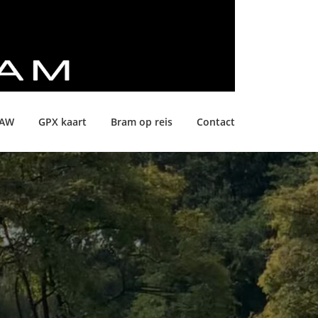
LAW
GPX kaart
Bram op reis
Contact