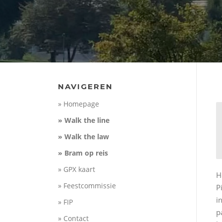
NAVIGEREN
» Homepage
» Walk the line
» Walk the law
» Bram op reis
» GPX kaart
H
» Feestcommissie
P
i
» FIP
p
» Contact