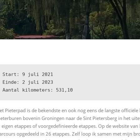
Start: 9 juli 2021

Einde: 2 juli 2023

Aantal kilometers: 531,10
et Pieterpad is de bekendste en ook nog eens de langste officiël
ieterburen bovenin Groningen naar de Sint Pietersberg in het uit
n eigen etappes of voorgedefinieerde etappes. Op de website van 
arcours opgedeeld in 26 etappes. Zelf loop ik samen met mijn bro