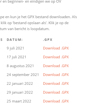
ter en beginnen- en eindigen we op OV
appe en kun je het GPX bestand downloaden. Als
ik op ‘bestand opslaan als’. Klik je op de
atum van bericht is loopdatum.
'S
DATUM:
.GPX
4
9 juli 2021
Download .GPX
5
17 juli 2021
Download .GPX
5
8 augustus 2021
Download .GPX
8
24 september 2021
Download .GPX
2
22 januari 2022
Download .GPX
4
29 januari 2022
Download .GPX
3
25 maart 2022
Download .GPX