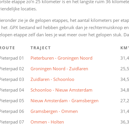
ortste etappe zo’n 25 kilometer is en het langste ruim 36 kilome
riendelijke locaties.
ieronder zie je de gelopen etappes, het aantal kilometers per et
e het .GPX bestand wil hebben gebruik dan je rechtermuisknop en kl
elopen etappe zelf dan lees je wat meer over het gelopen stuk. D
ROUTE
TRAJECT
KM
Pieterpad 01
Pieterburen - Groningen Noord
31,
Pieterpad 02
Groningen Noord - Zuidlaren
25,
Pieterpad 03
Zuidlaren - Schoonloo
34,
Pieterpad 04
Schoonloo - Nieuw Amsterdam
34,
Pieterpad 05
Nieuw Amsterdam - Gramsbergen
27,
Pieterpad 06
Gramsbergen - Ommen
31,
Pieterpad 07
Ommen - Holten
36,