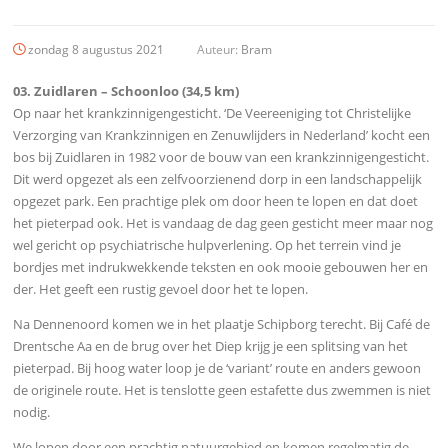
zondag 8 augustus 2021
Auteur:
Bram
03. Zuidlaren – Schoonloo (34,5 km)
Op naar het krankzinnigengesticht. ‘De Veereeniging tot Christelijke
Verzorging van Krankzinnigen en Zenuwlijders in Nederland’ kocht een
bos bij Zuidlaren in 1982 voor de bouw van een krankzinnigengesticht.
Dit werd opgezet als een zelfvoorzienend dorp in een landschappelijk
opgezet park. Een prachtige plek om door heen te lopen en dat doet
het pieterpad ook. Het is vandaag de dag geen gesticht meer maar nog
wel gericht op psychiatrische hulpverlening. Op het terrein vind je
bordjes met indrukwekkende teksten en ook mooie gebouwen her en
der. Het geeft een rustig gevoel door het te lopen.
Na Dennenoord komen we in het plaatje Schipborg terecht. Bij Café de
Drentsche Aa en de brug over het Diep krijg je een splitsing van het
pieterpad. Bij hoog water loop je de ‘variant’ route en anders gewoon
de originele route. Het is tenslotte geen estafette dus zwemmen is niet
nodig.
We lopen door een prachtig natuurgebied en komen regelmatig de