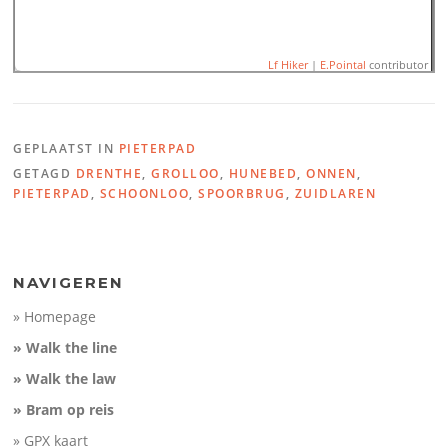
Lf Hiker
|
E.Pointal
contributor
GEPLAATST IN
PIETERPAD
Name:
Zuidlaren -> Schoo
GETAGD
DRENTHE
,
GROLLOO
,
HUNEBED
,
ONNEN
,
Distance:
34,1 km
Minimum elevation:
2 m
PIETERPAD
,
SCHOONLOO
,
SPOORBRUG
,
ZUIDLAREN
100
Maximum elevation:
28 m
Elevation gain:
170 m
Elevation (m)
Elevation loss:
164 m
50
Duration:
No data
0
NAVIGEREN
-50
10
20
30
» Homepage
Distance (km)
» Walk the line
» Walk the law
» Bram op reis
» GPX kaart