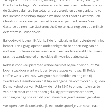
Drentsche Aa tegen. Van natuur en orchideeën naar heide en bos op
de Gasterse duinen. Een totaal andere wereld en volop genietend van
het Drentse landschap stappen we door naar Esdorp Gasteren. Een
ideaal dorp voor een pauze met horeca en pannenkoeken. Van
Gasterse duinen naar Gasterensche Diep en naar nog een oud militair
oefenterrein, Ballooërveld.
Ballooërveld is eigenlijk ‘dankzij’ de functie als militair oefenterrein niet
bebost. Een zigzag lopende oude tankgracht herinnert nog aan de
militaire functie en alweer waan je je in een andere wereld. Het is een
prachtig wandelgebied en gelukkig zijn we niet platgewalst.
Rolde is voor veel pieterpad wandelaars het begin- of eindpunt. Wij
lopen stug door want we lopen twee etappes vandaag. Bij Rolde
treffen we D17 en D18, twee grote hunebedden en nog een rij
zwerfkeien. Eigendom van het Rijk overigens. Gekocht voor 150 gulden.
De markebestuur van Rolde wilde het in 1847 te ontmantelen en te
verkopen maar er ontstonden gelukkig protesten waardoor wij
vandaag de dag nog van dit prehistorisch erfgoed kunnen genieten.
We lopen over de Koelandsdijk, een oude spoorlijn van Assen naar