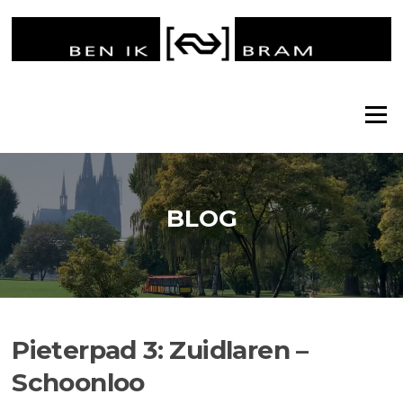
Ga
naar
de
inhoud
Menu
BLOG
Pieterpad 3: Zuidlaren –
Schoonloo