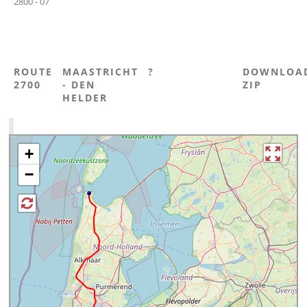
2800 - 07
ROUTE
MAASTRICHT
?
DOWNLOA
2700
- DEN
ZIP
HELDER
+
−