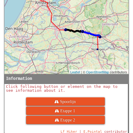
Leaflet
| ©
OpenStreetMap
contributors
Information
Click following button or element on the map to
see information about it.
 Spoorlijn
 Etappe 1
 Etappe 2
Lf Hiker
|
E.Pointal
contributor