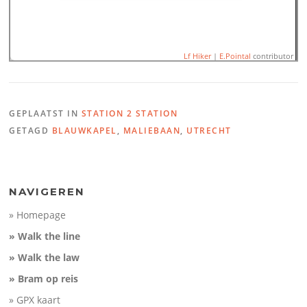
Lf Hiker
|
E.Pointal
contributor
GEPLAATST IN
STATION 2 STATION
Name:
S2S Utrecht (Centra
GETAGD
BLAUWKAPEL
,
MALIEBAAN
,
UTRECHT
Centraal) (13,6km)
Distance:
13,6 km
100
Minimum elevation:
0 m
Maximum elevation:
15 m
Elevation (m)
Elevation gain:
56 m
50
Elevation loss:
57 m
Duration:
No data
0
NAVIGEREN
-50
» Homepage
5
10
Distance (km)
» Walk the line
» Walk the law
» Bram op reis
» GPX kaart