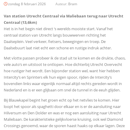
zondag 8 februari 2026
Auteur:
Bram
Van station Utrecht Centraal via Maliebaan terug naar Utrecht
Centraal (13,6km)
Het is in het begin niet direct ‘s werelds mooiste start. Vanaf het
centraal station van Utrecht langs bouwwerven richting het
Daalseplein. Veel verkeer, fietsers, bewegingen en troep. De
Daalsebuurt laat niet echt een schone en rustige indruk achter.
Met vlotte passen probeer ik de stad uit te komen en de drukte, chaos,
vele auto’s en uitstoot te ontlopen. Hoe dichterbij Utrecht Overvecht
hoe rustiger het wordt. Een bijzonder station wel, want hier hebben
Intercity’s en Sprinters elk hun eigen spoor, rijden de Intercity’s
bovendien links waar eigenlijk normaal altijd rechts gereden wordt in
Nederland en is er een glijbaan om snel de tunnel in de eeuh glijden.
Bij Blauwkapel begint het groen echt op het netvlies te komen. Hier
loopt het spoor als spaghetti door elkaar en is er de aansluiting naar
Hilversum en Den Dolder en was er nog een aansluiting naar Utrecht
Maliebaan. De karakteristieke gelijkvloerse kruising, ook wel Diamond
Crossings genoemd, waar de sporen haast haaks op elkaar lagen. Deze