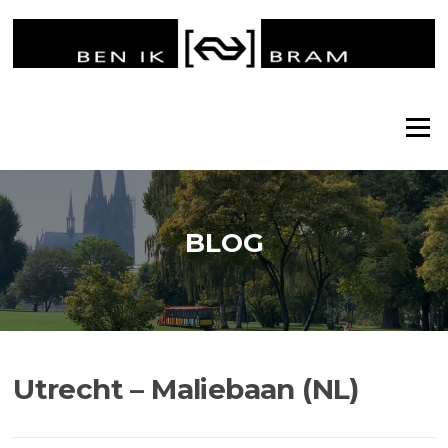
Ga
naar
de
inhoud
Menu
BLOG
Utrecht – Maliebaan (NL)