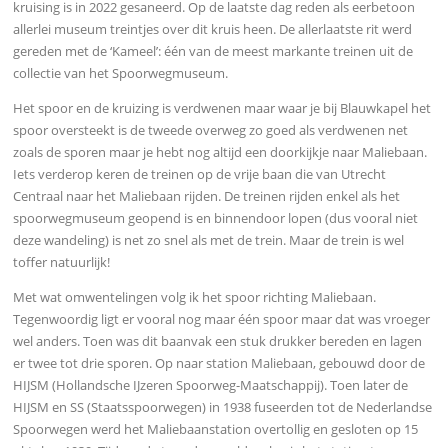
kruising is in 2022 gesaneerd. Op de laatste dag reden als eerbetoon
allerlei museum treintjes over dit kruis heen. De allerlaatste rit werd
gereden met de ‘Kameel’: één van de meest markante treinen uit de
collectie van het Spoorwegmuseum.
Het spoor en de kruizing is verdwenen maar waar je bij Blauwkapel het
spoor oversteekt is de tweede overweg zo goed als verdwenen net
zoals de sporen maar je hebt nog altijd een doorkijkje naar Maliebaan.
Iets verderop keren de treinen op de vrije baan die van Utrecht
Centraal naar het Maliebaan rijden. De treinen rijden enkel als het
spoorwegmuseum geopend is en binnendoor lopen (dus vooral niet
deze wandeling) is net zo snel als met de trein. Maar de trein is wel
toffer natuurlijk!
Met wat omwentelingen volg ik het spoor richting Maliebaan.
Tegenwoordig ligt er vooral nog maar één spoor maar dat was vroeger
wel anders. Toen was dit baanvak een stuk drukker bereden en lagen
er twee tot drie sporen. Op naar station Maliebaan, gebouwd door de
HIJSM (Hollandsche IJzeren Spoorweg-Maatschappij). Toen later de
HIJSM en SS (Staatsspoorwegen) in 1938 fuseerden tot de Nederlandse
Spoorwegen werd het Maliebaanstation overtollig en gesloten op 15