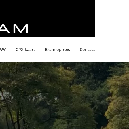
LAW
GPX kaart
Bram op reis
Contact