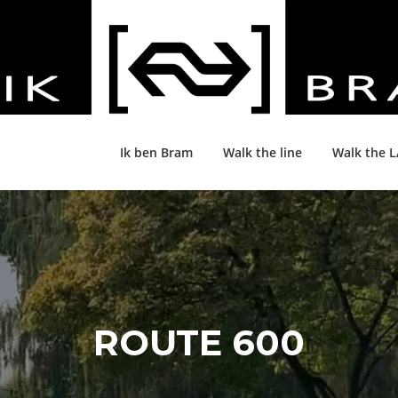
Ik ben Bram
Walk the line
Walk the 
ROUTE 600