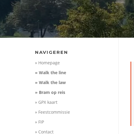
NAVIGEREN
» Homepage
» Walk the line
» Walk the law
» Bram op reis
» GPX kaart
» Feestcommissie
» FIP
» Contact