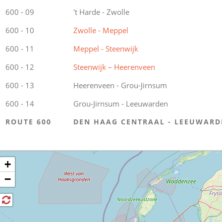
600 - 09
't Harde - Zwolle
600 - 10
Zwolle - Meppel
600 - 11
Meppel - Steenwijk
600 - 12
Steenwijk – Heerenveen
600 - 13
Heerenveen - Grou-Jirnsum
600 - 14
Grou-Jirnsum - Leeuwarden
ROUTE 600
DEN HAAG CENTRAAL - LEEUWARD
+
−