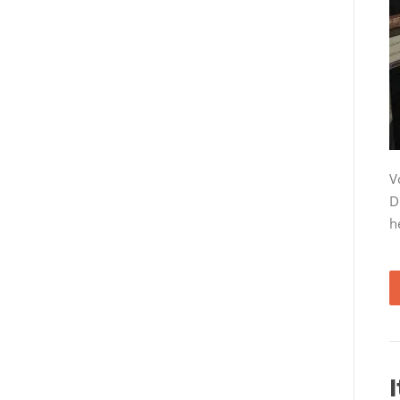
V
D
h