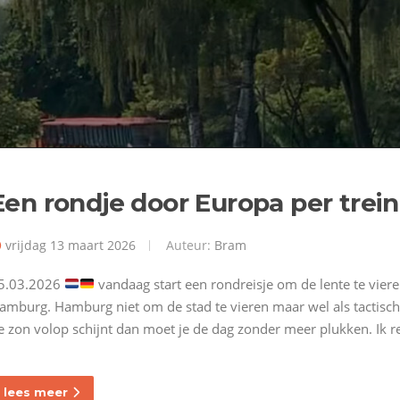
Een rondje door Europa per trein
vrijdag 13 maart 2026
Auteur:
Bram
5.03.2026
vandaag start een rondreisje om de lente te vier
amburg. Hamburg niet om de stad te vieren maar wel als tactisc
e zon volop schijnt dan moet je de dag zonder meer plukken. Ik 
lees meer