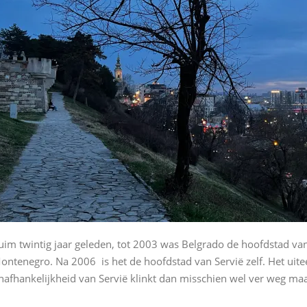
uim twintig jaar geleden, tot 2003 was Belgrado de hoofdstad van
ontenegro. Na 2006 is het de hoofdstad van Servië zelf. Het uite
nafhankelijkheid van Servië klinkt dan misschien wel ver weg maar