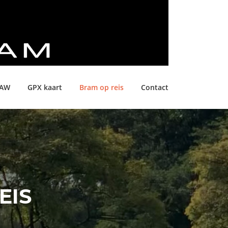
LAW
GPX kaart
Bram op reis
Contact
EIS