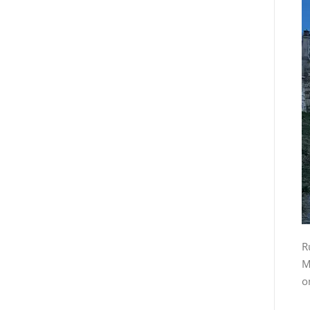
R
M
o