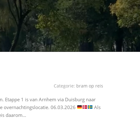
Categorie:
bram op reis
en. Etappe 1 is van Arnhem via Duisburg naar
he overnachtingslocatie. 06.03.2026
Als
reis daarom…