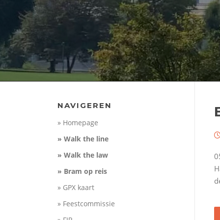
NAVIGEREN
» Homepage
» Walk the line
» Walk the law
0
H
» Bram op reis
d
» GPX kaart
» Feestcommissie
» FIP