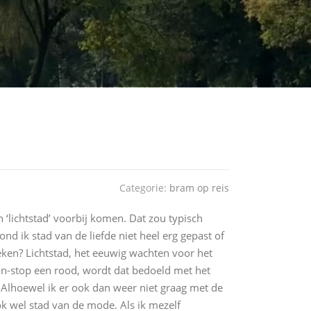
Categorie:
bram op reis
 en ‘lichtstad’ voorbij komen. Dat zou typisch
vond ik stad van de liefde niet heel erg gepast of
ken? Lichtstad, het eeuwig wachten voor het
non-stop een rood, wordt dat bedoeld met het
. Alhoewel ik er ook dan weer niet graag met de
ok wel stad van de mode. Als ik mezelf