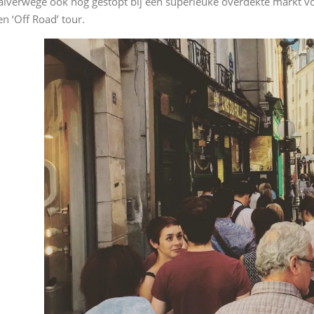
alverwege ook nog gestopt bij een superleuke overdekte markt voo
en ‘Off Road’ tour.