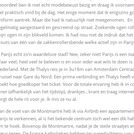
eoordeel ben ik niet echt modebewust bezig en draag ik voornamel
el praktisch vind bij de dag. Het enige moment dat ik enigszins go
niform aantrek. Maar die had ik natuurlijk niet meegenomen. En d
egelmatig aangestaard en gescreend op straat. Zoekende ogen rol
ijn ogen in zijn blikveld komen. Ik had nou niet de indruk dat 
couts van één van de zakkenrollersbende welke actief zijn in Parij
s Parijs echt zo’n waardeloze stad? Nee, zeker niet! Parijs is een 
aar veel, heel veel te beleven is en voor ieder wat wils te doen is
ederland. Met de Thalys reis je in 3u18m van Amsterdam Centraa
russel naar Gare du Nord. Een prima verbinding en Thalys heeft v
oekt hoe goedkoper het ticket. Voor de totale ervaring heb ik in c
iner (afhankelijk van het tijdstip), drankjes , krant en traag interne
orgt de hele rit voor je. Ik mis ze nu al.
an de voet van de Montmartre heb ik via Airbnb een appartemen
arijs te verkennen, al is het bekende centrum toch wel een dik ha
m te hoek. Bovenop de Montmartre, nadat je de steile straatjes e
œur tegen. De Franse katholieken hebben ter nagedachtenis van 