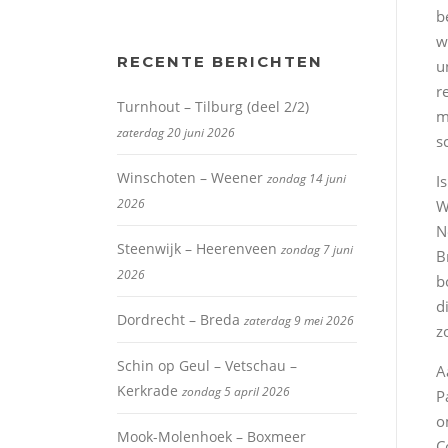
b
w
RECENTE BERICHTEN
u
r
Turnhout – Tilburg (deel 2/2)
m
zaterdag 20 juni 2026
s
Winschoten – Weener
zondag 14 juni
I
2026
W
N
Steenwijk – Heerenveen
zondag 7 juni
B
2026
b
d
Dordrecht – Breda
zaterdag 9 mei 2026
z
Schin op Geul – Vetschau –
A
Kerkrade
zondag 5 april 2026
P
o
Mook-Molenhoek – Boxmeer
C