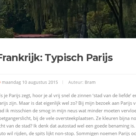
Frankrijk: Typisch Parijs
maandag 10 augustus 2015
Auteur:
Bram
ls je Parijs zegt, hoor je al vrij snel de zinnen ‘stad van de liefde’
arijs zijn. Maar is dat eigenlijk wel zo? Bij mijn bezoek aan Parijs 
ad ik misschien de smog in mijn neus wat minder moeten vervloe
oetgangerslicht, bij de vele oversteekplaatsen. Ze kleuren bijna 
icht van de stad? Ik denk dat autostad wel een goede benaming is
uto wil rijden, de spits lijkt non-stop. Sommigen noemen Parijs o