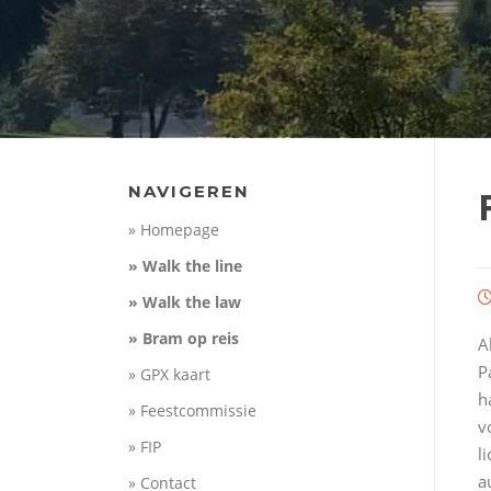
NAVIGEREN
» Homepage
» Walk the line
» Walk the law
» Bram op reis
A
P
» GPX kaart
h
» Feestcommissie
v
» FIP
l
a
» Contact