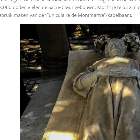
8.000 doden vielen de Sacré-Cœur gebouwd. Mocht je te lui zijn
ebruik maken van de ‘Funiculaire de Montmartre’ (kabelbaan).