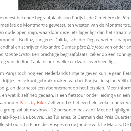
e meest bekende begraafplaats van Parijs is de Cimetière de Père-
imetière de Montmartre geweest, ten westen van de Montmartre
en oude open mijn, waardoor deze iets lager ligt dan het straatni
omponist Berlioz, zangeres Dalida, schilder Degas, wetenschapper 
tendhal en schrijver Alexandre Dumas père
(zie foto)
van onder an
an Monte-Cristo
. Een prachtige begraafplaats, zeker op een zonni
rug van de Rue Caulaincourt welke er dwars overheen ligt.
m Parijs toch nog een Nederlands tintje te geven kun je gaan fiets
edrijfjes en je kunt gebruik maken van het Parijse fietsplan Vélib.
odig, en daarnaast een abonnement op het fietsplan. Meer infor
s, en wat ik zelf heb gedaan, is een fietstour onder leiding van ee
aaronder
Paris by Bike
. Zelf vond ik het een hele leuke manier v
de groep zal uit maximaal 12 personen bestaan). Met de highlight
alais-Royal, Le Louvre, Les Tuileries, St Germain des Prés Quartier,
’Ile St-Louis, La Place des Vosges en de Joodse wijk Le Marais. De 