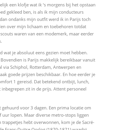
ijk een klofje wat ik ‘s morgens bij het opstaan
ed gekleed ben, is als ik mijn conducteurs
an ondanks mijn outfit werd ik in Parijs toch
len over mijn lichaam en toebehoren totdat
het scouts waren van een modemerk, maar eerder
s.
stad wat je absoluut eens gezien moet hebben.
. Bovendien is Parijs makkelijk bereikbaar vanuit
l via Schiphol, Rotterdam, Antwerpen en
aak goede prijzen beschikbaar. En hoe eerder je
omfort 1 gereisd. Dat betekend ontbijt, lunch,
t inbegrepen zit in de prijs. Attent personeel
t gehuurd voor 3 dagen. Een prima locatie om
lf uur lopen. Maar diverse metro-stops liggen
n trappetjes hebt overwonnen, kom je de Sacré-
de Frans-Duitse Oorlog (1870-1871) waarbij