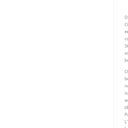
D
C
e
c
S
v
b
O
b
n
i
w
(
P
L