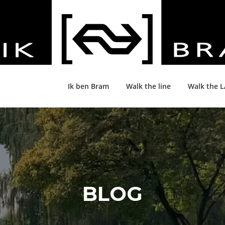
Ik ben Bram
Walk the line
Walk the 
BLOG