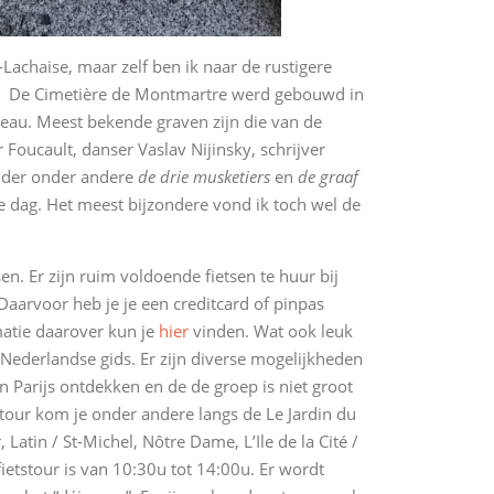
Lachaise, maar zelf ben ik naar de rustigere
. De Cimetière de Montmartre werd gebouwd in
veau. Meest bekende graven zijn die van de
Foucault, danser Vaslav Nijinsky, schrijver
der onder andere
de drie musketiers
en
de graaf
ge dag. Het meest bijzondere vond ik toch wel de
en. Er zijn ruim voldoende fietsen te huur bij
 Daarvoor heb je je een creditcard of pinpas
matie daarover kun je
hier
vinden. Wat ook leuk
n Nederlandse gids. Er zijn diverse mogelijkheden
an Parijs ontdekken en de de groep is niet groot
 tour kom je onder andere langs de Le Jardin du
 Latin / St-Michel, Nôtre Dame, L’Ile de la Cité /
fietstour is van 10:30u tot 14:00u. Er wordt