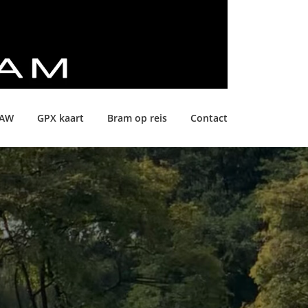
LAW
GPX kaart
Bram op reis
Contact