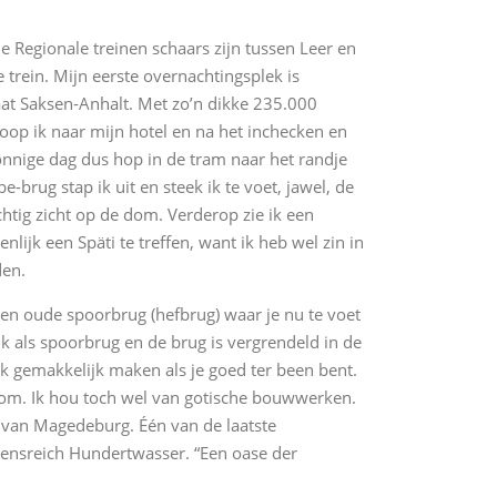
e Regionale treinen schaars zijn tussen Leer en
 trein. Mijn eerste overnachtingsplek is
at Saksen-Anhalt. Met zo’n dikke 235.000
oop ik naar mijn hotel en na het inchecken en
zonnige dag dus hop in de tram naar het randje
-brug stap ik uit en steek ik te voet, jawel, de
chtig zicht op de dom. Verderop zie ik een
nlijk een Späti te treffen, want ik heb wel zin in
den.
en oude spoorbrug (hefbrug) waar je nu te voet
uik als spoorbrug en de brug is vergrendeld in de
ek gemakkelijk maken als je goed ter been bent.
e dom. Ik hou toch wel van gotische bouwwerken.
e van Magedeburg. Één van de laatste
densreich Hundertwasser. “Een oase der