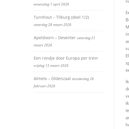
v
woensdag 1 april 2026
E
Turnhout – Tilburg (deel 1/2)
B
zaterdag 28 maart 2026
M
i
Apeldoorn – Deventer
zaterdag 21
a
maart 2026
v
E
Een rondje door Europa per trein
s
vrijdag 13 maart 2026
e
Almelo – Oldenzaal
donderdag 26
I
februari 2026
d
v
I
I
a
h