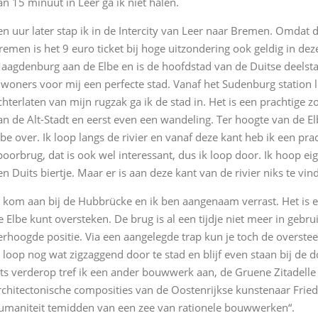
an 15 minuut in Leer ga ik niet halen.
en uur later stap ik in de Intercity van Leer naar Bremen. Omdat d
remen is het 9 euro ticket bij hoge uitzondering ook geldig in deze
aagdenburg aan de Elbe en is de hoofdstad van de Duitse deelsta
nwoners voor mij een perfecte stad. Vanaf het Sudenburg station l
chterlaten van mijn rugzak ga ik de stad in. Het is een prachtige 
an de Alt-Stadt en eerst even een wandeling. Ter hoogte van de Elbe
lbe over. Ik loop langs de rivier en vanaf deze kant heb ik een pra
poorbrug, dat is ook wel interessant, dus ik loop door. Ik hoop eige
en Duits biertje. Maar er is aan deze kant van de rivier niks te vin
k kom aan bij de Hubbrücke en ik ben aangenaam verrast. Het is e
e Elbe kunt oversteken. De brug is al een tijdje niet meer in gebr
erhoogde positie. Via een aangelegde trap kun je toch de overste
k loop nog wat zigzaggend door te stad en blijf even staan bij d
ets verderop tref ik een ander bouwwerk aan, de Gruene Zitadell
rchitectonische composities van de Oostenrijkse kunstenaar Frie
umaniteit temidden van een zee van rationele bouwwerken“.