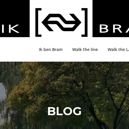
Ik ben Bram
Walk the line
Walk the 
BLOG