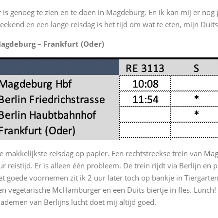
r is genoeg te zien en te doen in Magdeburg. En ik kan mij er n
eekend en een lange reisdag is het tijd om wat te eten, mijn Duits b
agdeburg – Frankfurt (Oder)
e makkelijkste reisdag op papier. Een rechtstreekse trein van Mag
ur reistijd. Er is alleen één probleem. De trein rijdt via Berlijn e
et goede voornemen zit ik 2 uur later toch op bankje in Tiergarte
en vegetarische McHamburger en een Duits biertje in fles. Lunch! O
nademen van Berlijns lucht doet mij altijd goed.