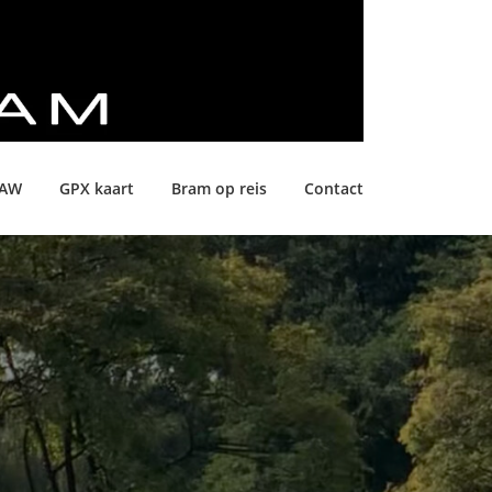
LAW
GPX kaart
Bram op reis
Contact