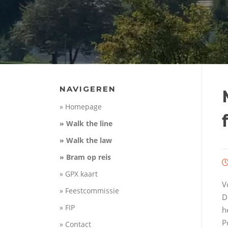
NAVIGEREN
» Homepage
» Walk the line
» Walk the law
» Bram op reis
» GPX kaart
V
» Feestcommissie
D
» FIP
h
P
» Contact