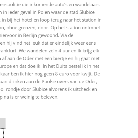
grenspolitie die inkomende auto’s en wandelaars
n in ieder geval in Polen waar de stad Słubice
n bij het hotel en loop terug naar het station in
oon, ohne grenzen, door. Op het station ontmoet
hiervoor in Berlijn gewoond. Via de
 hij vind het leuk dat er eindelijk weer eens
ankfurt. We wandelen zo’n 4 uur en ik krijg elk
af aan de Oder met een biertje en hij gaat met
urope en dat doe ik. In het Duits bestel ik in het
elkaar ben ik hier nog geen 8 euro voor kwijt. De
aan drinken aan de Poolse overs van de Oder,
oi rondje door Słubice alvorens ik uitcheck en
 na is er weinig te beleven.