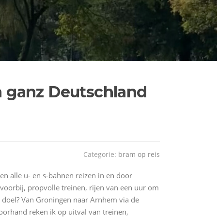
h ganz Deutschland
Categorie:
bram op reis
en alle u- en s-bahnen reizen in en door
 voorbij, propvolle treinen, rijen van een uur om
n doel? Van Groningen naar Arnhem via de
oorhand reken ik op uitval van treinen,