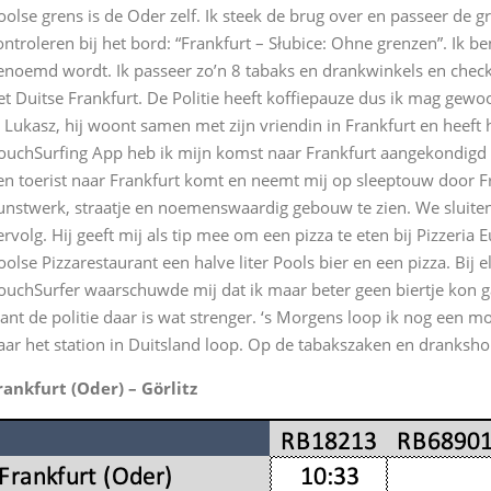
oolse grens is de Oder zelf. Ik steek de brug over en passeer de 
ontroleren bij het bord: “Frankfurt – Słubice: Ohne grenzen”. Ik be
enoemd wordt. Ik passeer zo’n 8 tabaks en drankwinkels en check i
et Duitse Frankfurt. De Politie heeft koffiepauze dus ik mag gew
k Lukasz, hij woont samen met zijn vriendin in Frankfurt en heeft 
ouchSurfing App heb ik mijn komst naar Frankfurt aangekondigd en
en toerist naar Frankfurt komt en neemt mij op sleeptouw door Fr
unstwerk, straatje en noemenswaardig gebouw te zien. We sluiten 
ervolg. Hij geeft mij als tip mee om een pizza te eten bij Pizzeria E
oolse Pizzarestaurant een halve liter Pools bier en een pizza. Bij 
ouchSurfer waarschuwde mij dat ik maar beter geen biertje kon g
ant de politie daar is wat strenger. ‘s Morgens loop ik nog een mo
aar het station in Duitsland loop. Op de tabakszaken en drankshop
rankfurt (Oder) – Görlitz