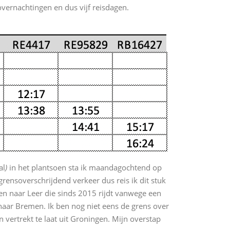
overnachtingen en dus vijf reisdagen.
al
)
in het plantsoen sta ik maandagochtend op
grensoverschrijdend verkeer dus reis ik dit stuk
n naar Leer die sinds 2015 rijdt vanwege een
 naar Bremen. Ik ben nog niet eens de grens over
n vertrekt te laat uit Groningen. Mijn overstap