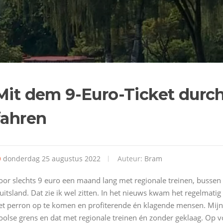
Mit dem 9-Euro-Ticket durc
fahren
donderdag 25 augustus 2022
Auteur:
Bram
oor slechts 9 euro een maand lang met regionale treinen, bussen 
uitsland. Dat zie ik wel zitten. In het nieuws kwam het regelmatig
et perron op te komen en profiterende én klagende mensen. Mij
oolse grens en dat met regionale treinen én zonder geklaag. Op v