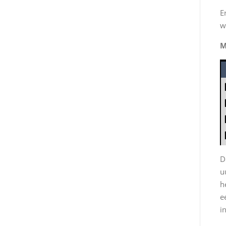
E
w
M
D
u
h
e
i