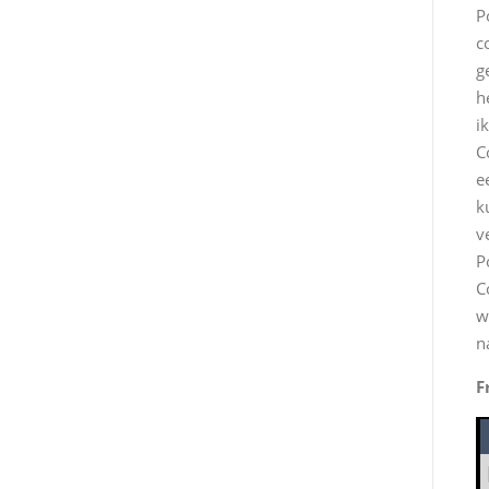
P
c
g
h
i
C
e
k
v
P
C
w
n
F