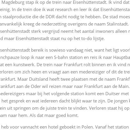
n Magdeburg stap ik op de trein naar Eisenhüttenstadt. Ik vind da
einig. In de trein doe ik wat research en leer ik dat Eisenhüttens
n staalproductie die de DDR dacht nodig te hebben. De stad moest
anvankelijk kreeg de nederzetting overigens de naam Stalinstadt
isenhüttenstadt sterk vergrijsd neemt het aantal inwoners alleen m
ijd maar Eisenhüttenstadt staat nu op het to-do lijstje.
isenhüttenstadt bereik is sowieso vandaag niet, want het ligt voorb
unchpauze loop ik naar een S-bahn station en reis ik naar Hauptba
at een kunstwerk. De trein naar Frankfurt rolt binnen en ik vind no
erloren om zich heen en vraagt aan een medereiziger of dit de trein 
rankfurt. Maar Duitsland heeft twee plaatsen met de naam Frankfurt
rankfurt aan de Oder wil reizen maar naar Frankfurt aan de Main. 
edereizigers maar bij het volgende station komt een Duitser met t
n het gesprek en wat iedereen dacht blijkt waar te zijn. De jongen
rein uit springen om de juiste trein te vinden. Verloren staat hij o
aam naar hem. Als dat maar goed komt.
k heb voor vannacht een hotel geboekt in Polen. Vanaf het station 