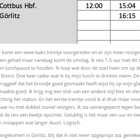
r komt een twee-baks treintje voorgereden en er zijn meer reiziger
rein gehad maar vandaag komt de omslag. Ik reis 1,5 uur met dit m
en lunchpauze te houden. Ik loop wat door de stad heen om op de
 Bistro. Drie keer raden wat ik bij mijn lunch te drinken neem. De
eruggeef dat het broodje goed gesmaakt heeft wijst hij op mijn gl
maakte goed. Ik krijg nog een slok van een andere stijl bier en sl
ichting het station. En het eerste treintje vond ik al druk maar voo
aar nu met dubbel zoveel reizigers. Ik sta samengeperst tegen b
at de reis een beetje opschiet. Gelukkig is het maar een uur en tien
n instappen wat langer duurt. Logisch.
angekomen in Görlitz, blij dat ik niet meer opgepropt sta, genieten