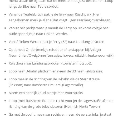
merkt al aan de bijnaam dat de meesten het juist beklimmen. Loop
langs de Elbe naar Teufelsbrück.
Vanaf de Teufelsbrück pak je de ferry naar Rüschpark. Hier
aangekomen merk je al snel dat vliegtuigen zeer laag over vliegen.
Vanuit het parkje waar je vanuit de Ferry op uit komt volg je het
oude spoorlijntje naar Finken-Werder.
Vanaf Finken-Werder pak je Ferry (62) naar Landungsbrücken
Optioneel: Onderbreek je reis door af te stappen bij Anleger
Neumühlen/Ovelgönne (terrasjes, horeca, uitzicht, leuke woonwijk).
Reis door naar Landungsbrücken (toeristen hotspot).
Loop naar U-bahn platform en neem de U3 naar Feldstrasse.
Loop mee in de richting van de U-bahn via de Sternstrasse
(linksom) naar Ratsherrn Brauerei (Lagerstraße)
Neem een heerlijk koud biertje mee voor straks
Loop (met Ratsherrn Brauerei recht voor je) de Lagerstraße af in de
richting van de grote televisietoren (Heinrich-Hertz-Tower)
Ga met de bocht mee naar rechts en neem de eerste links, je staat