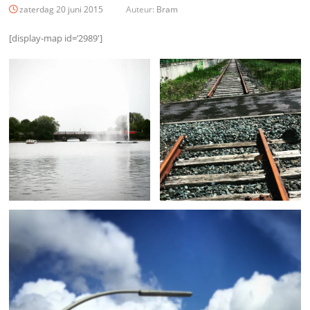
zaterdag 20 juni 2015
Auteur:
Bram
[display-map id=’2989′]