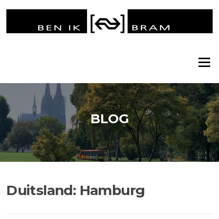
Ga
naar
de
inhoud
Menu
BLOG
Duitsland: Hamburg