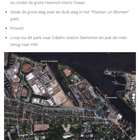
nu onder de grote Heinrich-Hertz-Tower.
Steek de grote weg over en duik weg in het “Planten un Blomen”
park.
Proost!
Loop via dit park naar S-Bahn station Dammtor en pak de trein
terug naar Hbf.