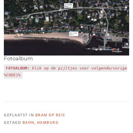
Fotoalbum
FOTOALBUM:
klik op de pijltjes voor volgende/vorige
%CODE1%
GEPLAATST IN
BRAM OP REIS
GETAGD
BAHN
,
HAMBURG