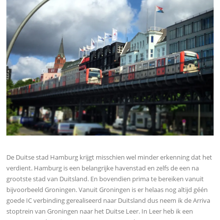
De Duitse stad Hamburg krijgt misschien wel minder erkenning dat het
verdient. Hamburg is een belangrijke havenstad en zelfs de een na
grootste stad van Duitsland. En bovendien prima te bereiken vanuit
bijvoorbeeld Groningen. Vanuit Groningen is er helaas nog altijd géén
goede IC verbinding gerealiseerd naar Duitsland dus neem ik de Arriva
stoptrein van Groningen naar het Duitse Leer. In Leer heb ik een