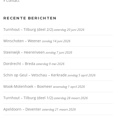
» Contact
afdaling. De bedoeling is in ieder geval dat uiteindelijk onder de brug, naas thet
kanaal uit komt. Onder de brug ligt overigens nog een oud stukje ongebruikt
spoor. Hier kun je dus je spoorselfies nemen (en dus niet op actieve
spoorwegen). Loop daarna door naar de Prins Bernhardsluizen. Dit is gigantisch
groot en eigenlijk best mooi. Je ziet de schepen komen en gaan. Het is net een
RECENTE BERICHTEN
mierennest. Na dat dit aanschouwd is komt de bestemming in zicht. Via de stad
Tiel bereik je alweer het station. Tadaa! Flip kan de was doen. Betuwelijn etappe
2: Hemmen-Dodewaard – Tiel
Turnhout – Tilburg (deel 2/2)
zaterdag 20 juni 2026
Winschoten – Weener
zondag 14 juni 2026
Steenwijk – Heerenveen
zondag 7 juni 2026
Dordrecht – Breda
zaterdag 9 mei 2026
Schin op Geul – Vetschau – Kerkrade
zondag 5 april 2026
Mook-Molenhoek – Boxmeer
woensdag 1 april 2026
Turnhout – Tilburg (deel 1/2)
zaterdag 28 maart 2026
Apeldoorn – Deventer
zaterdag 21 maart 2026