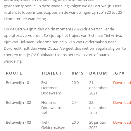
goederenspoorlijn. In deze wandeling volgen we de Betuwelijn. Deze
route is te lopen in zes etappes en de wandelingen zijn zo’n 20 tot 25
kilometer per wandeling.
Op de Betuwelijn rijden op dit moment (2022) drie verschillende
operators/vervoerder. Zo rijdt op het traject van Elst naar Tiel Arriva,
rijdt van Tiel naar Geldermalsen de NS en van Geldermalsen naar
Dordrecht rijdt dan weer Qbuzz. Vergeet dus niet om regelmatig om te
checken met je OV-Chipkaart tijdens het reizen van- of naar je
wandeling.
ROUTE
TRAJECT
KM'S
DATUM:
.GPX
Betuwelijn - 01
Elst -
20,0
21
Downloa
Hemmen-
december
Dodewaard
2021
Betuwelijn - 02
Hemmen-
24,4
22
Downloa
Dodewaard -
december
Tiel
2021
Betuwelijn - 03
Tiel -
20,0
20 januari
Downloa
Geldermalsen
2022