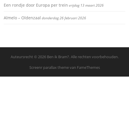
Een rondje door Europa per trein
vrijdag 13 maart 2026
Almelo – Oldenzaal
donderdag 26 februari 2026
Auteursrecht © 2026 Ben ik Bram?. Alle rechten voorbehouden.
Screenr parallax theme
van FameThemes