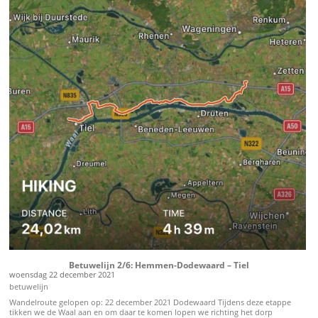
bekend voor. Het is een dienstregelpunt voor de betuwelijn en een knooppunt
van autowegen. Nogmaals het spoor oversteken en er paralel langs lopen. Een
wit rood treintje van Arriva snelt misschien wel langs je heen. De A50 onderdoor
gestoken een weg in naar rechts. Vogels vliegen weg en eenden kwaken in de
rust. Voor zolang het duurt, want de Weteringsewal is een weg waar we een tijdje
langs lopen en dat is ook een weg waar de automobilist graag over heen rijdt.
Mijn excuses alvast een alternatief was niet voorhanden. Rechts van deze weg
stroomt de langste rivier van Nederland, de Linge. En de Linge gaan we nog vaker
tegenkomen tijdens de wandeltocht naar Dordrecht. Na een saai stuk lopen kom
je in Zetten en daar kun je de drukte weer achter je laten en duik je een
wandelpad op, langs de Linge. Je loopt nog langs een washuisje. Dat washuisje
werd vroeger gebruikt voor de baron van Kasteel Hemmen maar tegenwoordig
kun je er slapen, in een bedstee en zonder elektriciteit. Hemmen Ga terug in de
tijd of loop door. Over het terrein van Hemmen. Dit landgoed is best groot en we
wandelen er gewoon over, langs de oude moestuin naar de boerderijen van nu.
In de verte ligt het spoor en met een klein geslinger komt station Hemmen-
Dodewaard in zicht. Met nog een prachtig stationsgebouw van het type
Standaardtype Hemmen. Hemmen zeg je? Ja, dit was dus het eerste
stationsgebouw van dit type en is in 1881 gebouwd. Er zijn 17 stuks gebouwd in
den lande waarvan er nog 6 staan (Hemmen-Dodewaard, Avenhorn, Boxmeer,
Cuijk, Meerlo-Tienray en Woudenberg-Scherpenzeel) Betuwelijn etappe 1: Elst –
Hemmen-Dodewaard
Betuwelijn 2/6: Hemmen-Dodewaard – Tiel
woensdag 22 december 2021
betuwelijn
Wandelroute gelopen op: 22 december 2021 Dodewaard Tijdens deze etappe
tikken we de Waal aan en om daar te komen lopen we richting het dorp