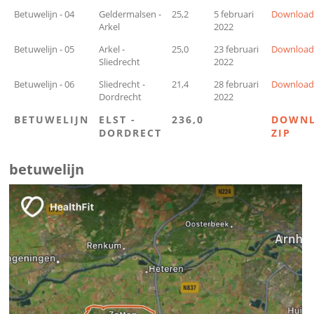
Betuwelijn - 04
Geldermalsen -
25,2
5 februari
Downloa
Arkel
2022
Betuwelijn - 05
Arkel -
25,0
23 februari
Downloa
Sliedrecht
2022
Betuwelijn - 06
Sliedrecht -
21,4
28 februari
Downloa
Dordrecht
2022
BETUWELIJN
ELST -
236,0
DOWN
DORDRECT
ZIP
betuwelijn