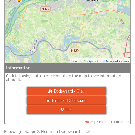
Leaflet
| ©
OpenStreetMap
contributors
Information
Click following button or element on the map to see information
about it.
 Dodewaard - Tiel
 Hemmen-Dodewaard
 Tiel
Lf Hiker
|
E.Pointal
contributor
Betuwelijn etappe 2: Hemmen-Dodewaard – Tiel