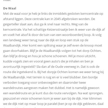
De Waal
Met de waal voor je heb je links de inmiddels gesloten kerncentrale op
afstand liggen. Deze centrale kan in 2045 afgebroken worden. De
geigerteller slaat aan, dus ga ik snel naar rechts. Weg van de
kerncentrale. Via het schattige Keizersstraatje ben ik weer van de dijk af
en voelt het alsof ik door de tuin van een woonboerderij loop. Ik volg
een landweg weer terug naar de dijk en loop een stuk op de
Waalbandijk. Hier komt een splitsing waar je zelf even de knoop moet
gaan doorhakken. Blijf je de Waalbandijk volgen tot het dorp Ochten,
dan blijf je droog en hou je schone schoenen. Wil je mooi uitzicht,
kudde vogels zien en vooral geen auto’s die je inhalen en ben je
avontuurlijk ingesteld? Sla dan af de Oude veerweg in. Dat is ook de
route die ingetekend is. Bij het dorpje Ochten komen we weer terug bij
de Waalbandijk. Het terrein is ruig en er is veel blubber. Een bordje
verboden toegang voor onbevoegden en daaronder twee
wandelroutes aangeven maken het dubbel. Het is namelijk gewoon
een wandelroute en je kunt dus de route vervolgen. Na wat sprongen,
gepuzzel en vieze schoenen kom je weer aan bij de dijk. Hier klimmen
we de dijk niet op maar loop je paralel (ben je op de dijk gebleven, daal