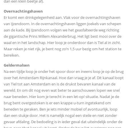
dan een klein beetje af).
Overnachtingshaven
Er komt een drinkgelegenheid aan. Vlak voor de overnachtingshaven
van IJzendoorn. In de overnachtingshaven liggen Joekels van schepen
aan de kade. Bij IJzendoorn volgen we het geasfalteerde weg richting
de gigantische Prins Willem Alexanderbrug. Het ligt best mooi over de
waal en in het landschap. Hier loop je onderdoor dan is Tiel al in zicht.
Maar reken je niet rijk, je bent nog zo’n 1,5 uur bezig om het station te
bereiken.
Geldermalsen
Na een tijdje loop je onder het spoor door en ineens loop je op de brug
over het Amsterdam Rijnkanaal. Hoe dan vraag je je af. Dit kanaal loopt
van Tiel tot aan Amsterdam en is de drukst bevaren kanaal van de
wereld. En om dit nog even wat beter te aanschouwen lopen we snel
naar beneden. Hier kom je terecht in een let-op! situatie. Nadat je de
brug bent overgestoken is er een krappe u-turn ingetekend om
beneden te geraken. Ben je iets minder mobiel of avontuurlijk, loop
dan een stukje door. Het is namelijk nogal een steile en niet zonder
gevaar afdaling. De bedoeling is in ieder geval dat uiteindelijk onder de
brug, naas thet kanaal uit komt. Onder de brug ligt overigens nog een