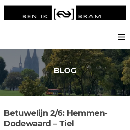
Ga
naar
de
inhoud
Menu
BLOG
Betuwelijn 2/6: Hemmen-
Dodewaard – Tiel