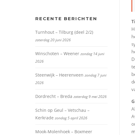
RECENTE BERICHTEN
T
H
Turnhout – Tilburg (deel 2/2)
h
zaterdag 20 juni 2026
s
h
Winschoten – Weener
zondag 14 juni
D
2026
t
b
Steenwijk – Heerenveen
zondag 7 juni
d
2026
v
Dordrecht – Breda
zaterdag 9 mei 2026
G
A
Schin op Geul – Vetschau –
A
Kerkrade
zondag 5 april 2026
o
m
Mook-Molenhoek – Boxmeer