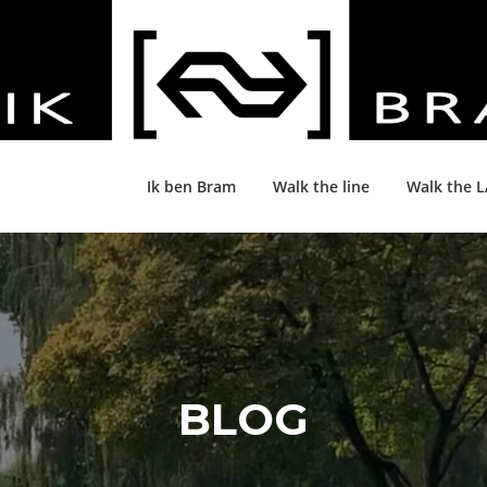
Ik ben Bram
Walk the line
Walk the 
BLOG