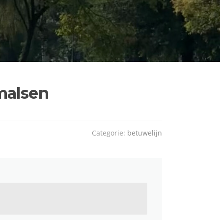
rmalsen
Categorie:
betuwelijn