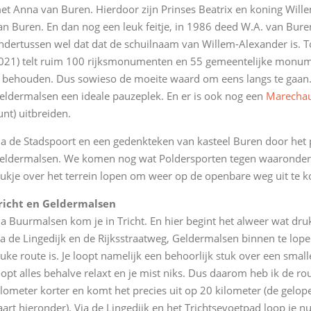
et Anna van Buren. Hierdoor zijn Prinses Beatrix en koning Will
an Buren. En dan nog een leuk feitje, in 1986 deed W.A. van Bur
ndertussen wel dat dat de schuilnaam van Willem-Alexander is. 
021) telt ruim 100 rijksmonumenten en 55 gemeentelijke monume
s behouden. Dus sowieso de moeite waard om eens langs te gaan. 
eldermalsen een ideale pauzeplek. En er is ook nog een
Marecha
unt) uitbreiden.
ia de Stadspoort en een gedenkteken van kasteel Buren door het 
eldermalsen. We komen nog wat Poldersporten tegen waaronder ee
tukje over het terrein lopen om weer op de openbare weg uit te 
richt en Geldermalsen
ia Buurmalsen kom je in Tricht. En hier begint het alweer wat dr
ia de Lingedijk en de Rijksstraatweg, Geldermalsen binnen te lop
euke route is. Je loopt namelijk een behoorlijk stuk over een small
oopt alles behalve relaxt en je mist niks. Dus daarom heb ik de r
ilometer korter en komt het precies uit op 20 kilometer (de gelop
aart hieronder). Via de Lingedijk en het Trichtsevoetpad loop je n