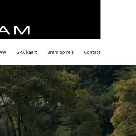
LAW
GPX kaart
Bram op reis
Contact