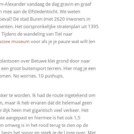
em-Alexander vandaag de dag gravin en graaf
en mee aan de Elfstedentocht. We weten
Toeval? De stad Buren (met 2620 inwoners in
nten. Het oorspronkelijke stratenplan uit 1395
Tijdens de wandeling van Tiel naar
ussee museum
voor als je je pauze wat wilt (en
plantsoen over Betuwe klei grond door naar
n groot buitensport terrein. Hier mag je een
komen. No worries. 10 pushups.
ukker te worden. Ik had de route ingetekend om
en, maar ik heb ervaren dat dit helemaal geen
e dijk heen met gigantisch veel verkeer. Het
oute aangepast en hiermee is het ook 1,5
en omweg is in het rood terug te zien op de
u langs het spoor en steek je de Linge over. Met