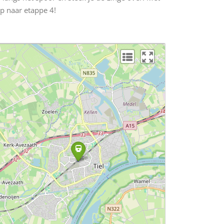
p naar etappe 4!
L