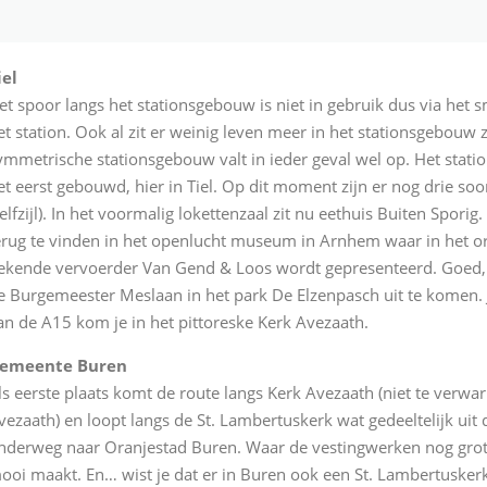
iel
et spoor langs het stationsgebouw is niet in gebruik dus via het 
et station. Ook al zit er weinig leven meer in het stationsgebouw z
ymmetrische stationsgebouw valt in ieder geval wel op. Het stati
et eerst gebouwd, hier in Tiel. Op dit moment zijn er nog drie so
elfzijl). In het voormalig lokettenzaal zit nu eethuis Buiten Spor
erug te vinden in het openlucht museum in Arnhem waar in het o
ekende vervoerder Van Gend & Loos wordt gepresenteerd. Goed, t
e Burgemeester Meslaan in het park De Elzenpasch uit te komen. Je 
an de A15 kom je in het pittoreske Kerk Avezaath.
emeente Buren
ls eerste plaats komt de route langs Kerk Avezaath (niet te verwa
vezaath) en loopt langs de St. Lambertuskerk wat gedeeltelijk uit
nderweg naar Oranjestad Buren. Waar de vestingwerken nog groten
ooi maakt. En… wist je dat er in Buren ook een St. Lambertusker