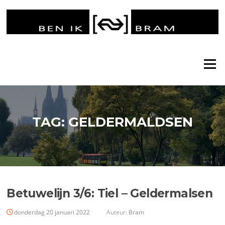
Ga
naar
de
inhoud
Menu
TAG:
GELDERMALDSEN
Betuwelijn 3/6: Tiel – Geldermalsen
donderdag 20 januari 2022
Auteur:
Bram