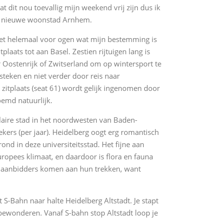
 dit nou toevallig mijn weekend vrij zijn dus ik
mijn nieuwe woonstad Arnhem.
iet helemaal voor ogen wat mijn bestemming is
plaats tot aan Basel. Zestien rijtuigen lang is
r Oostenrijk of Zwitserland om op wintersport te
 steken en niet verder door reis naar
 zitplaats (seat 61) wordt gelijk ingenomen door
oemd natuurlijk.
laire stad in het noordwesten van Baden-
ers (per jaar). Heidelberg oogt erg romantisch
nd in deze universiteitsstad. Het fijne aan
ropees klimaat, en daardoor is flora en fauna
 aanbidders komen aan hun trekken, want
 S-Bahn naar halte Heidelberg Altstadt. Je stapt
 bewonderen. Vanaf S-bahn stop Altstadt loop je