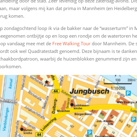
andeling door de stad. Zeer levendig op deze zaterdag-avond. Di
aan, maar volgens mij kan dat prima in Mannheim (en Heidelberg
erug komen.
p zondagochtend loop ik via de bakker naar de “wasserturm” in 
eegenomen ontbijtje op en loop een rondje om de watertoren heen.
oop vandaag mee met de
Free Walking Tour
door Mannheim. De st
ordt ook wel Quadratestadt genoemd. Deze bijnaam is te danken
chaakbordpatroon, waarbij de huizenblokken genummerd zijn en S
oorkomen.