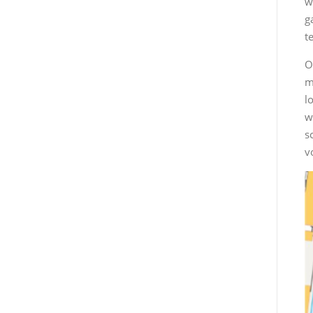
w
g
t
O
m
l
w
s
v