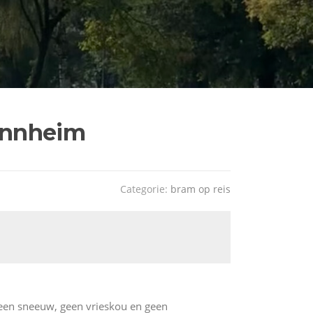
annheim
Categorie:
bram op reis
Geen sneeuw, geen vrieskou en geen