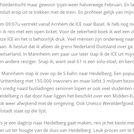
lfstedentocht maar gewoon ijsjes-weer halverwege Februari. En laat
esluit erop uit te trekken met de trein. En profiteer gelijk van 
m 09:07u vertrekt vanaf Arnhem de ICE naar Basel. Ik heb nog n
n ik reis met een open ticket. Voor de zekerheid boek ik wel een zit
eze ICE en het is behoorlijk druk. Veel mensen zijn onderweg naa
aan. Ik besluit dat ik alleen de grens Nederland-Duitsland over ga
witserland. In Mannheim een paar uur later stap ik de ICE uit mijn
en andere reiziger. Snap ik, want seat 61 is een solo-stoel, en ber
n Mannheim stap ik over op de S-bahn naar Heidelberg. Een popu
ürttemberg met 150.000 inwoners en maar liefst 3 miljoen bezoek
n vredig naast busladingen senioren lopen er ook veel studenten ro
eidelberg is dat door haar liggen het beschikt over een Midden-Eu
ok weer afwijkend met de omgeving. Ook Unesco Werelderfgoed
ltstadt staat op die lijst.
ls je een dagtrip naar Heidelberg gaat maken, reis je het beste met
an uit ter hoogte van de sluis van Heidelberg. Leuk proces om te