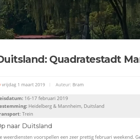
Duitsland: Quadratestadt M
vrijdag 1 maart 2019
Auteur:
Bram
eisdatum:
16-17 februari 2019
estemming:
Heidelberg & Mannheim, Duitsland
ransport
: Trein
p naar Duitsland
e weerdiensten voorspellen een zeer prettig februari weekend. 