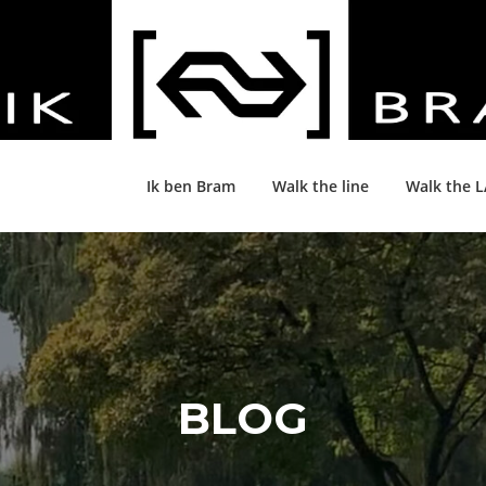
Ik ben Bram
Walk the line
Walk the 
BLOG