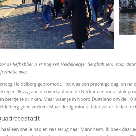
oor de liefhebber is er nog een Heidelberger Bergbahnen; maar daar
nformatie over.
enoeg Heidelberg gepromoot. Het was een prachtige dag, en na e
ekregen. Ik zag aan de overkant van de Neckar een mooi stuk gro
en biertje te drinken. Maar waar je in Noord Duitsland om de 10
eidelberg goed zoeken. Maar dertig minuut later zat er ik dan toch
uadratestadt
k haal een snelle hap en reis terug naar Mannheim. Ik boek daar