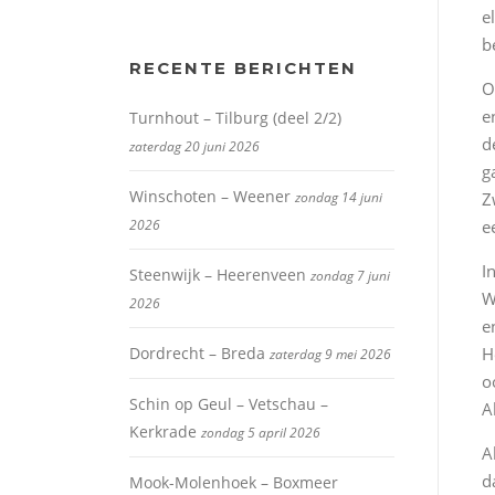
e
b
RECENTE BERICHTEN
O
e
Turnhout – Tilburg (deel 2/2)
d
zaterdag 20 juni 2026
g
Winschoten – Weener
zondag 14 juni
Z
2026
e
I
Steenwijk – Heerenveen
zondag 7 juni
W
2026
e
Dordrecht – Breda
H
zaterdag 9 mei 2026
o
Schin op Geul – Vetschau –
A
Kerkrade
zondag 5 april 2026
A
d
Mook-Molenhoek – Boxmeer