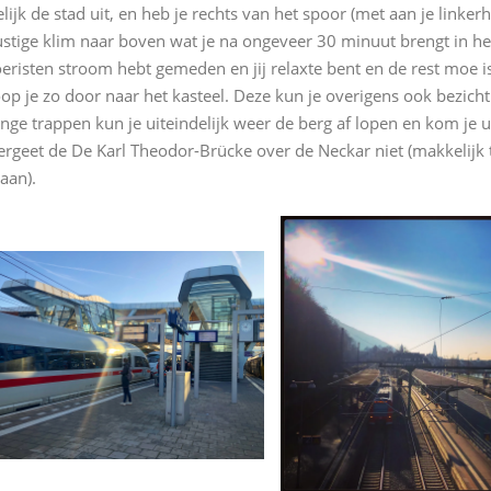
elijk de stad uit, en heb je rechts van het spoor (met aan je lin
ustige klim naar boven wat je na ongeveer 30 minuut brengt in het 
oeristen stroom hebt gemeden en jij relaxte bent en de rest moe i
oop je zo door naar het kasteel. Deze kun je overigens ook bezicht
ange trappen kun je uiteindelijk weer de berg af lopen en kom je 
ergeet de De Karl Theodor-Brücke over de Neckar niet (makkelijk
taan).