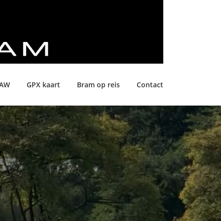
LAW
GPX kaart
Bram op reis
Contact