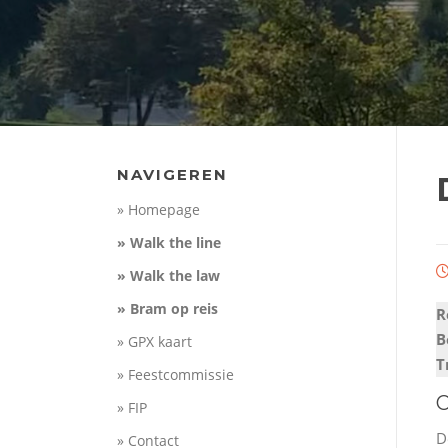
NAVIGEREN
» Homepage
» Walk the line
» Walk the law
» Bram op reis
R
B
» GPX kaart
T
» Feestcommissie
O
» FIP
D
» Contact