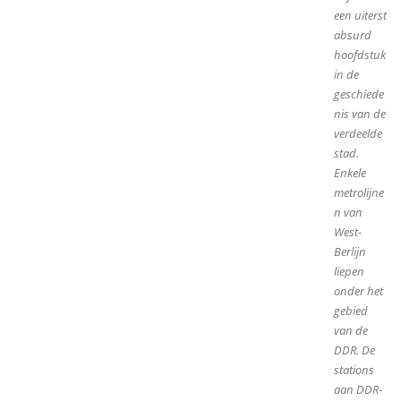
een uiterst
absurd
hoofdstuk
in de
geschiede
nis van de
verdeelde
stad.
Enkele
metrolijne
n van
West-
Berlijn
liepen
onder het
gebied
van de
DDR. De
stations
aan DDR-