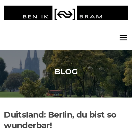
Ga
naar
de
inhoud
Menu
BLOG
Duitsland: Berlin, du bist so
wunderbar!