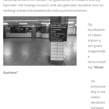
bijzonder. Het hoekige museum stelt een gebroken davidster voor en
herbergt enkele indrukwekkende Holocaustmonumenten.
Op
Nordbahnh
of S-Bahn
station is
een gratis
toegankelijk
e
tentoonstell
ing
“Ghost
Stations”
‘De
tentoonste
lling in het
station
Nordbahn
hof toont