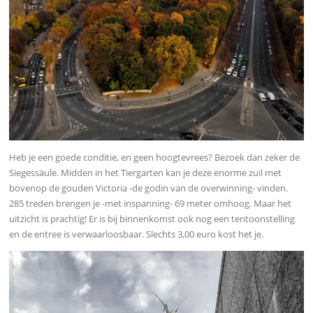
Heb je een goede conditie, en geen hoogtevrees? Bezoek dan zeker de
Siegessäule. Midden in het Tiergarten kan je deze enorme zuil met
bovenop de gouden Victoria -de godin van de overwinning- vinden.
285 treden brengen je -met inspanning- 69 meter omhoog. Maar het
uitzicht is prachtig! Er is bij binnenkomst ook nog een tentoonstelling
en de entree is verwaarloosbaar. Slechts 3,00 euro kost het je.