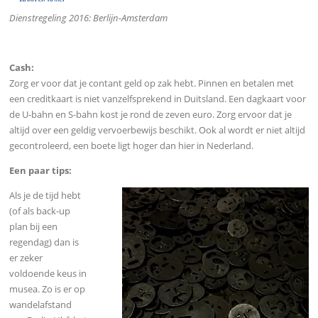
Dienstregeling 2016: Berlijn-Amsterdam
Cash:
Zorg er voor dat je contant geld op zak hebt. Pinnen en betalen met
een creditkaart is niet vanzelfsprekend in Duitsland. Een dagkaart voor
de U-bahn en S-bahn kost je rond de zeven euro. Zorg ervoor dat je
altijd over een geldig vervoerbewijs beschikt. Ook al wordt er niet altijd
gecontroleerd, een boete ligt hoger dan hier in Nederland.
Een paar tips:
Als je de tijd hebt
(of als back-up
plan bij een
regendag) dan is
er zeker
voldoende keus in
musea. Zo is er op
wandelafstand