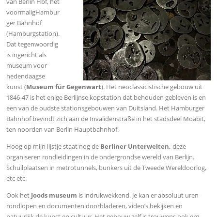
van Berlin Hbf, het
voormaligHambur
ger Bahnhof
(Hamburgstation).
Dat tegenwoordig
is ingericht als
museum voor
hedendaagse
kunst (
Museum für Gegenwart
). Het neoclassicistische gebouw uit
1846-47 is het enige Berlijnse kopstation dat behouden gebleven is en
een van de oudste stationsgebouwen van Duitsland. Het Hamburger
Bahnhof bevindt zich aan de Invalidenstraße in het stadsdeel Moabit,
ten noorden van Berlin Hauptbahnhof.
Hoog op mijn lijstje staat nog de
Berliner Unterwelten,
deze
organiseren rondleidingen in de ondergrondse wereld van Berlijn.
Schuilplaatsen in metrotunnels, bunkers uit de Tweede Wereldoorlog,
etc etc.
Ook het
Joods museum
is indrukwekkend. Je kan er absoluut uren
rondlopen en documenten doorbladeren, video’s bekijken en
natuurlijk de kunst en cultuur. Het gebouw zelf is trouwens ook erg