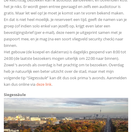
De Reichstag bezoeken kan ik absoluut aanbevelen, en bovendien kost
het je niks. Er wordt geen entree gevraagd en zelfs een audiotour is
gratis. Maar let wel op! Je moet je komst van te voren bekend maken.
En dat is niet heel moeilijk. Je reserveert een tijd, geeft de namen van je
groep (of indien solo enkel van jezelf) op, krijgt even later een
bevestigingsbrief (per e-mail), deze neem je uitgeprint samen met je
paspoort mee, en je mag (na een soort vliegveld security check) naar
binnen.
Het gebouw (de koepel en dakterras) is dagelijks geopend van 8:00 tot
24:00 (de laatste bezoekers mogen uiterlijk om 22:00 naar binnen).
Zowel ‘s avonds als overdag is het prachtig om te bezoeken. Overdag
heb je natuurlijk een beter uitzicht over de stad, maar met mijn
volgende tip “
Siegessäule
” kan dit dus ook prima ‘s avonds. Aanmelden
kan dus online via
deze link
.
Siegessäule