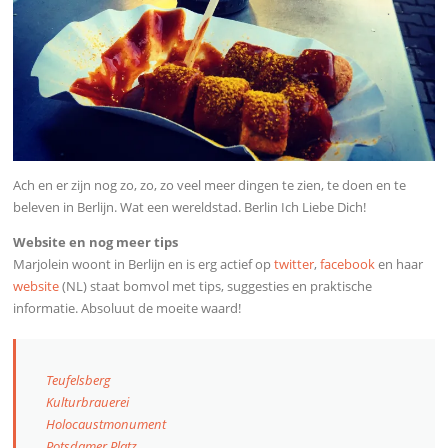
Ach en er zijn nog zo, zo, zo veel meer dingen te zien, te doen en te
beleven in Berlijn. Wat een wereldstad. Berlin Ich Liebe Dich!
Website en nog meer tips
Marjolein woont in Berlijn en is erg actief op
twitter
,
facebook
en haar
website
(NL) staat bomvol met tips, suggesties en praktische
informatie. Absoluut de moeite waard!
Teufelsberg
Kulturbrauerei
Holocaustmonument
Potsdamer Platz