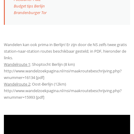
Budget tips Berlijn
Brandenburger Tor
Wandelen kan ook prima in Berlijn! Er zijn door de NS zelfs twee gratis
station-naar-station routes beschikbaar gesteld; in PDF, hieronder de
links.
Wandelroute 1
: Shoptocht Berlijn (8 km)
http://www.wandelzoekpagina.nl/nsi/maakroutebeschrijving.php?
wnummer=16134 [pdf]
Wandelroute 2
: Oost-Berlijn (12km)
http://www.wandelzoekpagina.nl/nsi/maakroutebeschrijving.php?
wnummer=15993 [pdf]