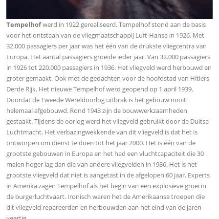
Tempelhof
werd in 1922 gerealiseerd. Tempelhof stond aan de basis
voor het ontstaan van de vliegmaatschappij Luft-Hansa in 1926. Met
32.000 passagiers per jaar was het één van de drukste vliegcentra van
Europa. Het aantal passagiers groeide ieder jaar. Van 32.000 passagiers
in 1926 tot 220.000 passagiers in 1936. Het vliegveld werd herbouwd en
groter gemaakt. Ook met de gedachten voor de hoofdstad van Hitlers
Derde Rijk. Het nieuwe Tempelhof werd geopend op 1 april 1939.
Doordat de Tweede Wereldoorlog uitbrak is het gebouw nooit
helemaal afgebouwd. Rond 1943 zijn de bouwwerkzaamheden
gestaakt. Tijdens de oorlog werd het vliegveld gebruikt door de Duitse
Luchtmacht. Het verbazingwekkende van dit vliegveld is dat het is
ontworpen om dienst te doen tot het jaar 2000. Het is één van de
grootste gebouwen in Europa en het had een vluchtcapaciteit die 30
malen hoger lag dan die van andere vliegvelden in 1936. Het is het
grootste vliegveld dat niet is aangetast in de afgelopen 60 jaar. Experts
in Amerika zagen Tempelhof als het begin van een explosieve groei in
de burgerluchtvaart. Ironisch waren het de Amerikaanse troepen die
dit vliegveld repareerden en herbouwden aan het eind van de jaren
veertig.