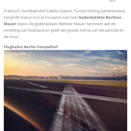
ons. ‘
Praktisch: Nordbahnhof S-Bahn station; Tunnel richting Gartenstrasse.
Vanaf dit station kun je trouwens ook naar
Gedenkstätte Berliner
Mauer
lopen. De gedenkplaats ‘Berliner Mauer’ herinnert aan de
verdeling van Duitsland en geeft een goede indruk van die periode en
de muur.
Flughafen Berlin-Tempelhof