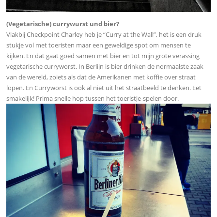
(Vegetarische) currywurst und bier?
Vlakbij Checkpoint Charley heb je “Curry at the Wall”, het is een druk
stukje vol met toeristen maar een geweldige spot om mensen te
kijken. En dat gaat goed samen met bier en tot mijn grote verassing
vegetarische curryworst. In Berlijn is bier drinken de normaalste zaak
van de wereld, zoiets als dat de Amerikanen met koffie over straat
lopen. En Curryworst is ook al niet uit het straatbeeld te denken. Eet
smakelijk! Prima snelle hop tussen het toeristje-spelen door.