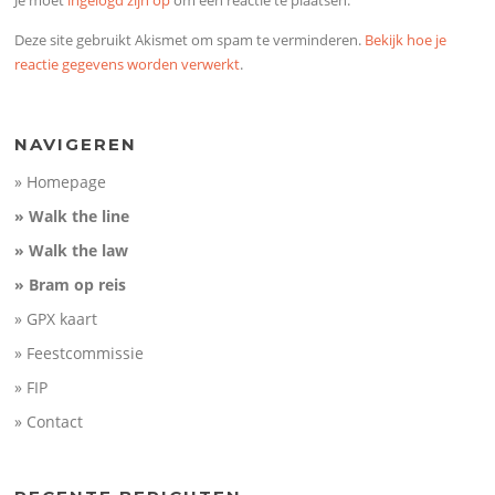
Je moet
ingelogd zijn op
om een reactie te plaatsen.
Deze site gebruikt Akismet om spam te verminderen.
Bekijk hoe je
reactie gegevens worden verwerkt
.
NAVIGEREN
» Homepage
» Walk the line
» Walk the law
» Bram op reis
» GPX kaart
» Feestcommissie
» FIP
» Contact