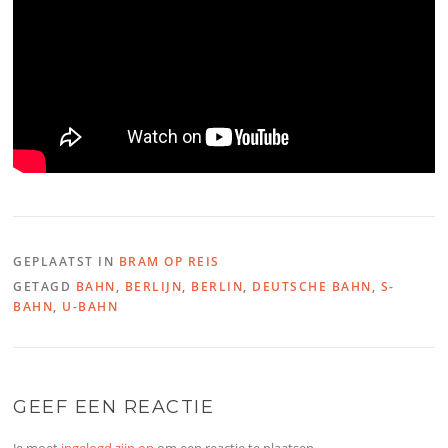
GEPLAATST IN
BRAM OP REIS
GETAGD
BAHN
,
BERLIJN
,
BERLIN
,
DEUTSCHE BAHN
,
S-
BAHN
,
U-BAHN
GEEF EEN REACTIE