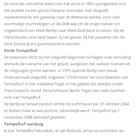
De centrale vertrekhal werd voor het eerst in 1962 opengesteld voor
het publiek na een grootscheepse renovatie. Het vliegveld
representeerde een gateway naar de Westerse wereld. Voor veel
voormalige vluchtelingen uit de DDR was dit de enige manier om
ongehinderd van West-Berlijn naar West-Duitsland te reizen. Op de
transitroutes over land liepen zij het gevaar bij het passeren van de
Oost-Duitse grens gearresteerd te worden.
Einde Tempelhof
De bewoners dicht bij het vliegveld begonnen te klagen over vervuiling
alsmede de toename van het geluid, aangezien het verkeer toenam en
de vliegtuigen groter werden. In 1975 opende Berlijn een nieuw
internationaal vliegveld, ongeveer 10 kilometer ten noordwesten van
Tempelhof, in het stadsdeel Tegel, in het gebied dat destijds onder
Frans toezicht stond. De luchthaven Berlin-Tegel nam veel vluchten
over van Tempelhof.
De Berlijnse Senaat besloot echter de luchthaven per 31 oktober 2004
te sluiten maar er was protest. Uiteindelijk werd Tempelhof op 1
november 2008 definitief gesloten.
Tempelhof vandaag
Je kan Tempelhof bezoeken, er zijn festivals, je kan er picknicken en