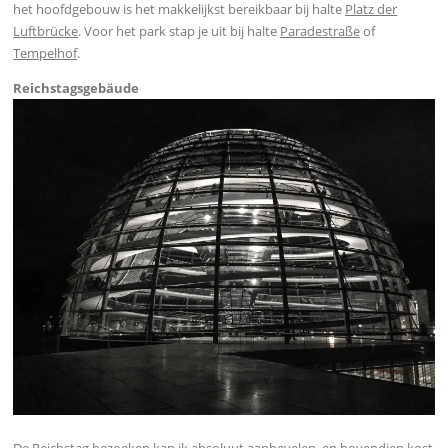
het hoofdgebouw is het makkelijkst bereikbaar bij halte
Platz der
Luftbrücke
. Voor het park stap je uit bij halte
Paradestraße
of
Tempelhof
.
Reichstagsgebäude