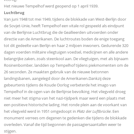
Het nieuwe Tempelhof werd geopend op 1 april 1939.
Luchtbrug
Van juni 1948 tot mei 1949, tijdens de blokkade van West-Berlijn door
de Sovjet-Unie, heeft Tempelhof een vitale rol gespeeld als eindpunt
van de Berlijnse Luchtbrug die de Geallieerden uitvoerden onder
directie van de Amerikanen. De luchtroutes boden de enige toegang
tot dit gedeelte van Berlijn en haar 2 miljoen inwoners. Gedurende 320
dagen voerden militaire vliegtuigen voedsel, medicijnen en alle andere
belangrijke zaken, zoals steenkool aan. De vliegtuigen, met als bijnaam
Rosinenbomber, landden op Tempelhof tijdens piekmomenten om de
26 seconden. Ze maakten gebruik van de nieuwe betonnen
landingsbanen, aangelegd door de Amerikanen.Dankzij deze
gebeurtenis tijdens de Koude Oorlog verbeterde het imago van
Tempelhof in de ogen van de Berlijnse bevolking. Het vliegveld droeg
niet meer het stigma van het nazi-tijdperk maar werd een plaats met
een positieve historische lading. Het ronde plein aan de voorkant van
het vliegveld werd in 1951 omgedoopt in
Platz der Luftbrücke
. Een
monument verrees om degenen te gedenken die tijdens de blokkade
overleden. Vanaf die tijd begonnen de passagiersaantallen weer te
stijgen.