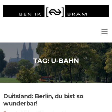
Ga
naar
de
inhoud
Menu
TAG:
U-BAHN
Duitsland: Berlin, du bist so
wunderbar!